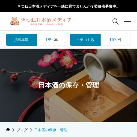
きつね日本酒メディアを一緒に育てませんか？監修者募集中。

189
163
掲載本数
クチコミ数
本
件
日本酒の保存・管理
ブログ
日本酒の保存・管理