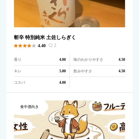
斬辛 特別純米 土佐しらぎく





2
4.40

香り
味のわかりやすさ
4.00
4.50
キレ
飲みやすさ
5.00
4.50
コスパ
4.00
食中酒向き