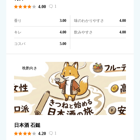





1
4.00

香り
味のわかりやすさ
3.00
4.00
キレ
飲みやすさ
4.00
4.00
コスパ
5.00
晩酌向き
日本酒 石鎚





1
4.20
