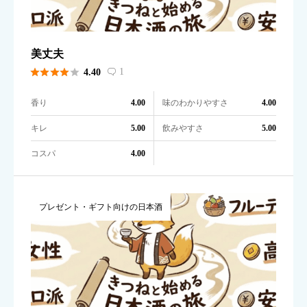
美丈夫





1
4.40

香り
味のわかりやすさ
4.00
4.00
キレ
飲みやすさ
5.00
5.00
コスパ
4.00
プレゼント・ギフト向けの日本酒