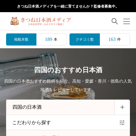
きつね日本酒メディアを一緒に育てませんか？監修者募集中。

189
163
掲載本数
クチコミ数
本
件
四国のおすすめ日本酒
四国の日本酒おすすめ銘柄を紹介。高知・愛媛・香川・徳島の人気
地酒をレビューしています。
こだわりから探す