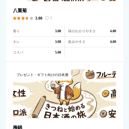
八重菊





1
3.80

香り
味のわかりやすさ
3.00
4.00
キレ
飲みやすさ
3.00
4.00
コスパ
5.00
プレゼント・ギフト向けの日本酒
梅錦