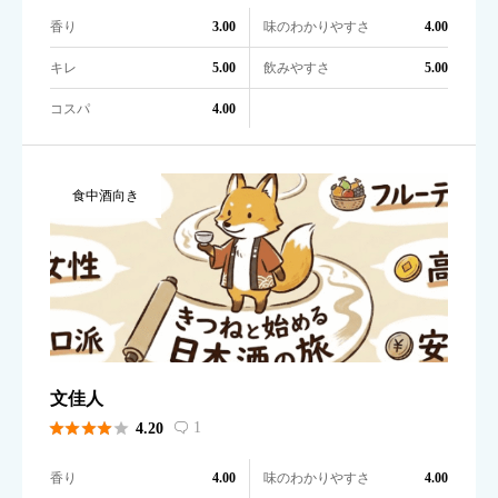
香り
味のわかりやすさ
3.00
4.00
キレ
飲みやすさ
5.00
5.00
コスパ
4.00
食中酒向き
文佳人





1
4.20

香り
味のわかりやすさ
4.00
4.00