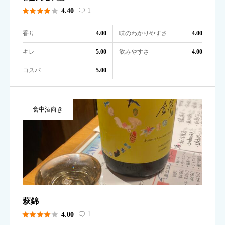





1
4.40

香り
味のわかりやすさ
4.00
4.00
キレ
飲みやすさ
5.00
4.00
コスパ
5.00
食中酒向き
萩錦





1
4.00
