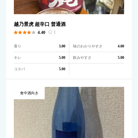
越乃景虎 超辛口 普通酒





1
4.40

香り
味のわかりやすさ
3.00
4.00
キレ
飲みやすさ
5.00
5.00
コスパ
5.00
食中酒向き