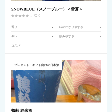
SNOWBLUE（スノーブルー）＜雪蒼＞





0
-

香り
味のわかりやすさ
-
-
キレ
飲みやすさ
-
-
コスパ
-
プレゼント・ギフト向けの日本酒
鶴齢 純米酒