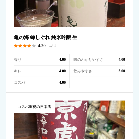
亀の海 蝉しぐれ 純米吟醸 生





1
4.20

香り
味のわかりやすさ
4.00
4.00
キレ
飲みやすさ
4.00
5.00
コスパ
4.00
コスパ重視の日本酒