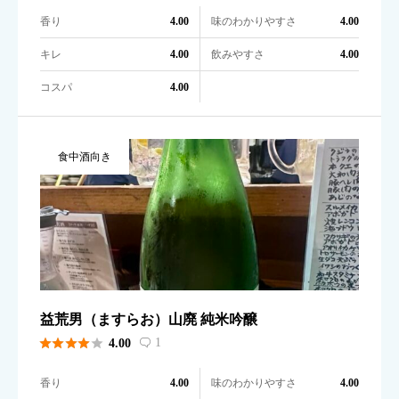
香り
味のわかりやすさ
4.00
4.00
キレ
飲みやすさ
4.00
4.00
コスパ
4.00
食中酒向き
益荒男（ますらお）山廃 純米吟醸





1
4.00

香り
味のわかりやすさ
4.00
4.00