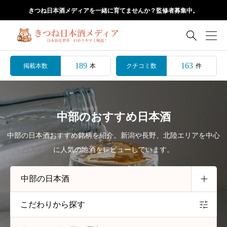
きつね日本酒メディアを一緒に育てませんか？監修者募集中。

189
163
掲載本数
クチコミ数
本
件
中部のおすすめ日本酒
中部の日本酒おすすめ銘柄を紹介。新潟や長野、北陸エリアを中心
に人気の地酒をレビューしています。
こだわりから探す