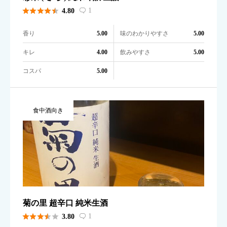





1
4.80

香り
味のわかりやすさ
5.00
5.00
キレ
飲みやすさ
4.00
5.00
コスパ
5.00
食中酒向き
菊の里 超辛口 純米生酒





1
3.80
