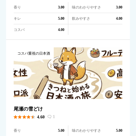
香り
味のわかりやすさ
3.00
3.00
キレ
飲みやすさ
5.00
4.00
コスパ
4.00
コスパ重視の日本酒
尾瀬の雪どけ





1
4.60

香り
味のわかりやすさ
5.00
5.00