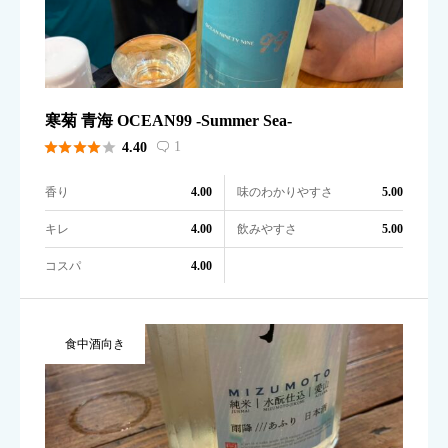
寒菊 青海 OCEAN99 -Summer Sea-





1
4.40

香り
味のわかりやすさ
4.00
5.00
キレ
飲みやすさ
4.00
5.00
コスパ
4.00
食中酒向き