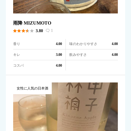
雨降 MIZUMOTO





1
3.80

香り
味のわかりやすさ
4.00
4.00
キレ
飲みやすさ
3.00
4.00
コスパ
4.00
女性に人気の日本酒