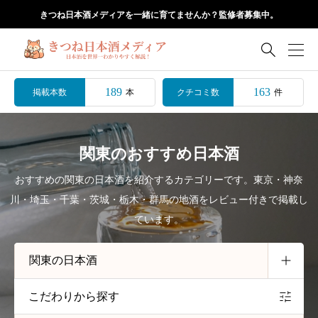
きつね日本酒メディアを一緒に育てませんか？監修者募集中。

189
163
掲載本数
クチコミ数
本
件
関東のおすすめ日本酒
おすすめの関東の日本酒を紹介するカテゴリーです。東京・神奈
川・埼玉・千葉・茨城・栃木・群馬の地酒をレビュー付きで掲載し
ています。
こだわりから探す