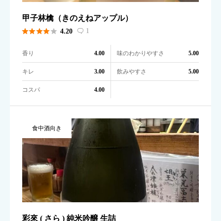
甲子林檎（きのえねアップル）





1
4.20

香り
味のわかりやすさ
4.00
5.00
キレ
飲みやすさ
3.00
5.00
コスパ
4.00
食中酒向き
彩來 ( さら ) 純米吟醸 生詰