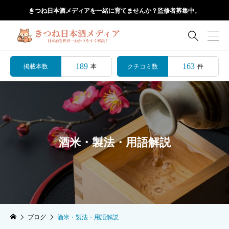
きつね日本酒メディアを一緒に育てませんか？監修者募集中。

189
163
掲載本数
クチコミ数
本
件
酒米・製法・用語解説
ブログ
酒米・製法・用語解説