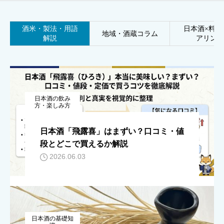
酒米・製法・用語
日本酒×料理
地域・酒蔵コラム
解説
アリング
日本酒の飲み
方・楽しみ方
日本酒「飛露喜」はまずい？口コミ・値
段とどこで買えるか解説
2026.06.03
日本酒の基礎知