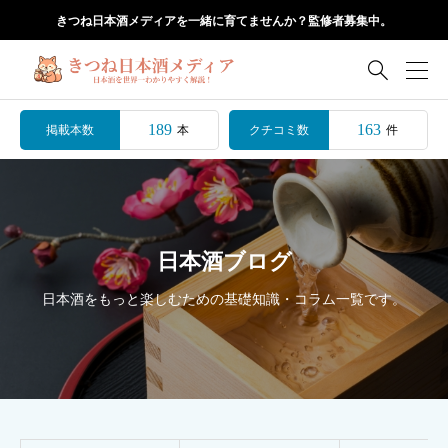
きつね日本酒メディアを一緒に育てませんか？監修者募集中。

189
163
掲載本数
クチコミ数
本
件
日本酒ブログ
日本酒をもっと楽しむための基礎知識・コラム一覧です。