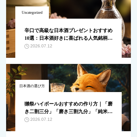
Uncategorized
辛口で高級な日本酒プレゼントおすすめ
10選：日本酒好きに喜ばれる人気銘柄を
厳選
2026.07.12
日本酒の選び方
獺祭ハイボールおすすめの作り方｜「磨
き二割三分」「磨き三割九分」「純米大
吟醸 45」の違いも解説
2026.07.12