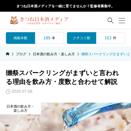
きつね日本酒メディアを一緒に育てませんか？監修者募集中。

189
163
掲載本数
クチコミ数
本
件
ブログ
日本酒の飲み方・楽しみ方
獺祭スパークリングがまずいと
獺祭スパークリングがまずいと言われ
る理由を飲み方・度数と合わせて解説
2026.07.06
日本酒の飲み方・
楽しみ方