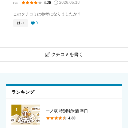
す。
2026.05.18





ren
4.20
このクチコミは参考になりましたか？
0
はい

クチコミを書く

蓬莱泉 空
ニックネーム
必須
ランキング
1
一ノ蔵 特別純米酒 辛口
表示名として使用されます（本名でなくて構いません）





4.80