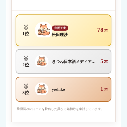
クチコミ内容
必須
🥇
年間王者
78
本
1位
松田理沙
🥈
5
きつね日本酒メディア編集部
本
2位
🥉
1
yoshiko
本
3位
写真を添付
承認済みの口コミを投稿した異なる銘柄数を集計しています。