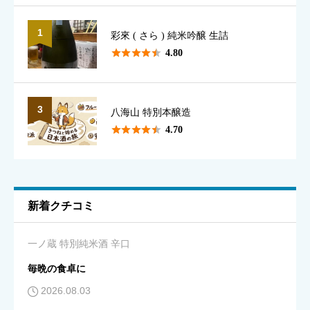
1
彩來 ( さら ) 純米吟醸 生詰
香り
必須





4.80





星の数をお選びください
3
八海山 特別本醸造





4.70
味のわかりやすさ
必須





星の数をお選びください
新着クチコミ
キレ
必須
一ノ蔵 特別純米酒 辛口





星の数をお選びください
毎晩の食卓に
2026.08.03