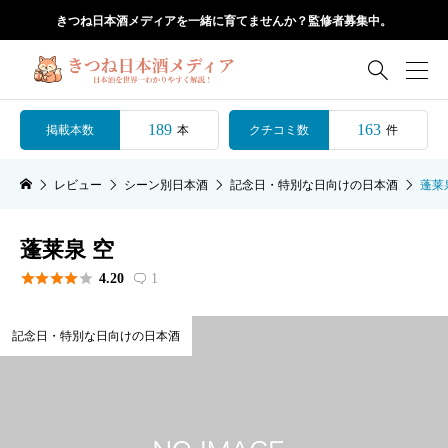
きつね日本酒メディアを一緒に育てませんか？監修者募集中。

189
163
掲載本数
クチコミ数
本
件
レビュー
シーン別日本酒
記念日・特別な日向けの日本酒
蓬莱
蓬莱泉 空





4.20
1

記念日・特別な日向けの日本酒