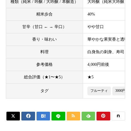
種類（純米 / 吟醸 / 大吟醸 / 本醸造）
大吟醸（純米大吟醸）
精米歩合
40%
甘辛（甘口 ← → 辛口）
やや甘口
香り・味わい
華やかな果実香と透明
料理
白身魚の刺身、寿司、
参考価格
4,000円前後
総合評価（★1〜★5）
★5
タグ
フルーティ
3000円以





