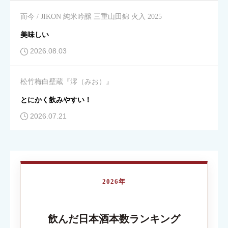
飲みやすさ
必須
而今 / JIKON 純米吟醸 三重山田錦 火入 2025





星の数をお選びください
美味しい
2026.08.03
コスパ
必須
松竹梅白壁蔵『澪（みお）』





星の数をお選びください
とにかく飲みやすい！
2026.07.21
クチコミのタイトル
必須
2026年
内容が伝わる簡単なタイトルを入力してください
飲んだ日本酒本数ランキング