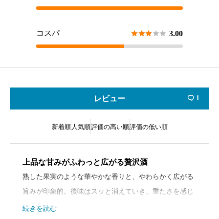
コスパ





3.00
レビュー
1

新着順
人気順
評価の高い順
評価の低い順
上品な甘みがふわっと広がる贅沢酒
熟した果実のような華やかな香りと、やわらかく広がる
旨みが印象的。後味はスッと消えていき、重たさを感じ
させません。特別な日にゆっくり味わいたくなる一本で
続きを読む