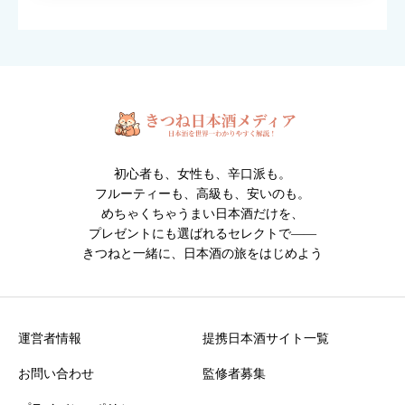
対応ファイル形式：JPEG / PNG / GIF （1枚2MBまで・最大6
枚）
※人物・個人情報が写った写真は投稿できません。
※投稿内容は確認後に掲載されます。
初心者も、女性も、辛口派も。
フルーティーも、高級も、安いのも。
めちゃくちゃうまい日本酒だけを、
プレゼントにも選ばれるセレクトで――
きつねと一緒に、日本酒の旅をはじめよう
クチコミ投稿の注意点
・誹謗中傷や不適切な表現を含む投稿は掲載できません
・投稿内容は運営確認後に公開されます
運営者情報
提携日本酒サイト一覧
お問い合わせ
監修者募集