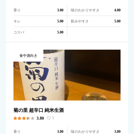
香り
味のわかりやすさ
3.00
4.00
キレ
飲みやすさ
5.00
5.00
コスパ
5.00
食中酒向き
菊の里 超辛口 純米生酒





1
3.80

香り
味のわかりやすさ
3.00
3.00