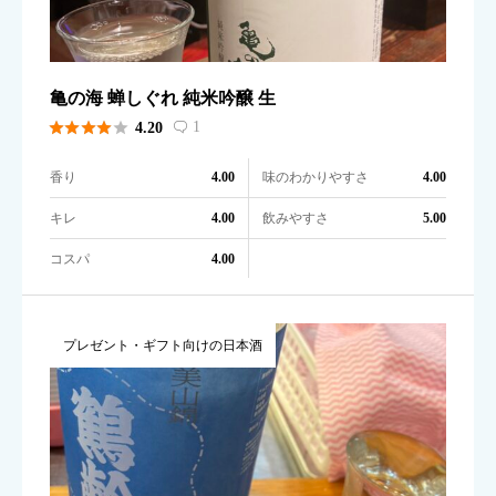
亀の海 蝉しぐれ 純米吟醸 生





1
4.20

香り
味のわかりやすさ
4.00
4.00
キレ
飲みやすさ
4.00
5.00
コスパ
4.00
プレゼント・ギフト向けの日本酒