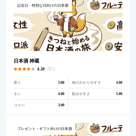
記念日・特別な日向けの日本酒
日本酒 神蔵





1
4.20

香り
味のわかりやすさ
5.00
4.00
キレ
飲みやすさ
4.00
5.00
コスパ
3.00
プレゼント・ギフト向けの日本酒