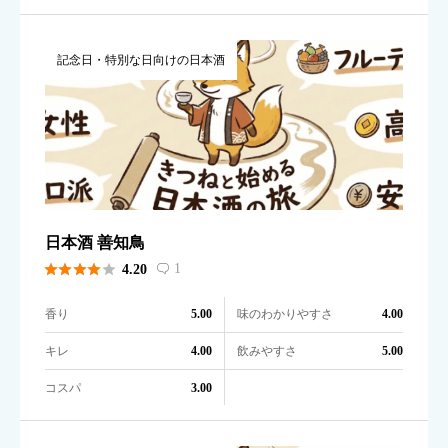
記念日・特別な日向けの日本酒
日本酒 善知鳥





1
4.20

香り
味のわかりやすさ
5.00
4.00
キレ
飲みやすさ
4.00
5.00
コスパ
3.00