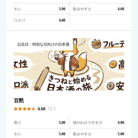
キレ
飲みやすさ
5.00
4.00
コスパ
4.00
記念日・特別な日向けの日本酒
百黙





1
4.60

香り
味のわかりやすさ
5.00
4.00
キレ
飲みやすさ
5.00
5.00