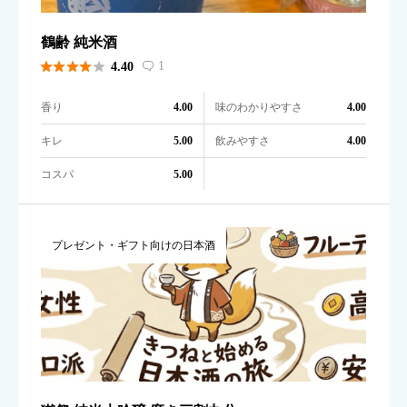
鶴齢 純米酒





1
4.40

香り
味のわかりやすさ
4.00
4.00
キレ
飲みやすさ
5.00
4.00
コスパ
5.00
プレゼント・ギフト向けの日本酒