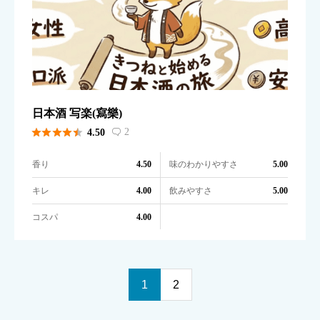
日本酒 写楽(寫樂)





2
4.50

香り
味のわかりやすさ
4.50
5.00
キレ
飲みやすさ
4.00
5.00
コスパ
4.00
1
2