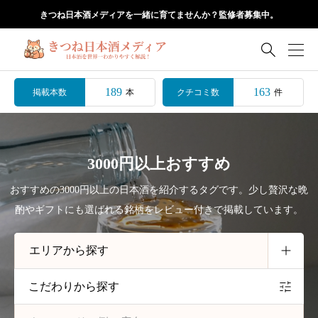
きつね日本酒メディアを一緒に育てませんか？監修者募集中。

189
163
掲載本数
クチコミ数
本
件
3000円以上おすすめ
おすすめの3000円以上の日本酒を紹介するタグです。少し贅沢な晩
酌やギフトにも選ばれる銘柄をレビュー付きで掲載しています。
こだわりから探す