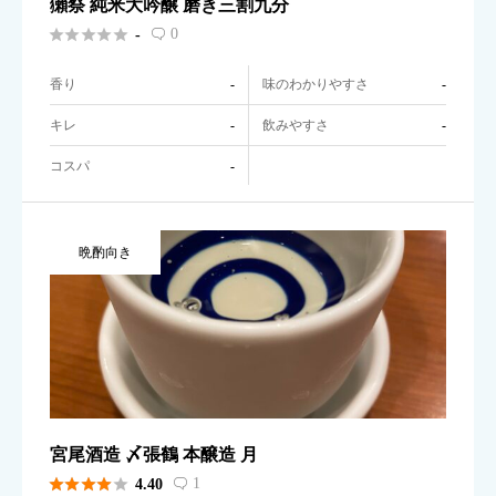
獺祭 純米大吟醸 磨き三割九分





0
-

香り
味のわかりやすさ
-
-
キレ
飲みやすさ
-
-
コスパ
-
晩酌向き
宮尾酒造 〆張鶴 本醸造 月





1
4.40
