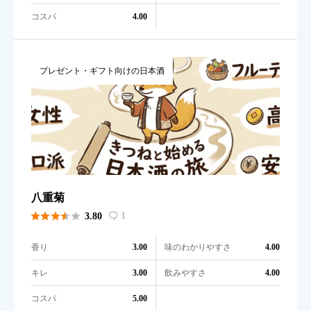
コスパ
4.00
プレゼント・ギフト向けの日本酒
八重菊





1
3.80

香り
味のわかりやすさ
3.00
4.00
キレ
飲みやすさ
3.00
4.00
コスパ
5.00