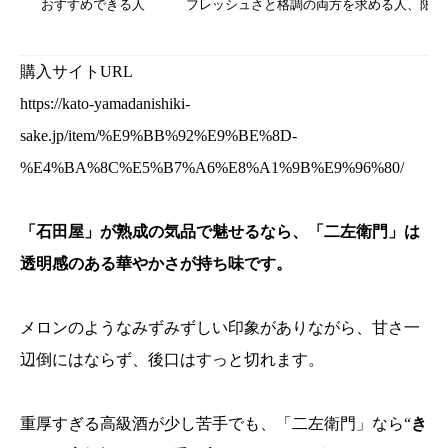
おすすめできる人
フレッシュさと格調の両方を求める人、限定
購入サイトURL
https://kato-yamadanishiki-
sake.jp/item/%E9%BB%92%E9%BE%8D-
%E4%BA%8C%E5%B7%A6%E8%A1%9B%E9%96%80/
「石田屋」が熟成の気品で魅せるなら、「二左衛門」は
透明感のある華やかさが持ち味です。
メロンのようなみずみずしい印象がありながら、甘さ一
辺倒にはならず、後口はすっと切れます。
重厚すぎる高級酒が少し苦手でも、「二左衛門」なら“
き