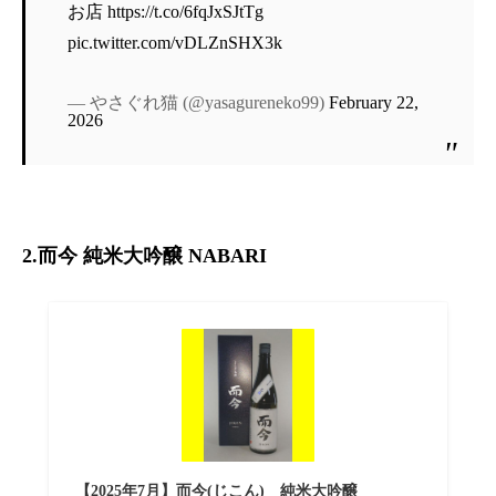
お店
https://t.co/6fqJxSJtTg
pic.twitter.com/vDLZnSHX3k
— やさぐれ猫 (@yasagureneko99)
February 22,
2026
2.而今 純米大吟醸 NABARI
【2025年7月】而今(じこん) 純米大吟醸