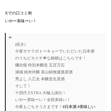
Xでの口コミ例
いやー美味ーい！
(続き)
今夜サケラボトーキョーでいただいた日本酒
のうちピカイチ🌟な銘柄はこちらです！
磯自慢 特別本醸造 五百万石
浦城 純米吟醸 美山錦無濾過原酒
秀よし 八乙女 本醸造生原酒
そして！
十四代 EXTRA 大極上諸白！
いやー美味ーい！全部美味い！
今夜もごちそうさまです！
#日本酒
#美味しい