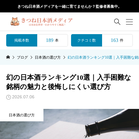
きつね日本酒メディアを一緒に育てませんか？監修者募集中。

189
163
掲載本数
クチコミ数
本
件
ブログ
日本酒の選び方
幻の日本酒ランキング10選｜入手困難な
幻の日本酒ランキング10選｜入手困難な
銘柄の魅力と後悔しにくい選び方
2026.07.06
日本酒の選び方