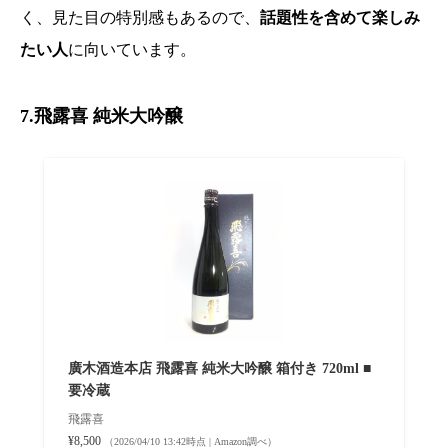
く、見た目の特別感もあるので、
話題性を含めて楽しみ
たい人
に向いています。
7.飛露喜 純米大吟醸
廣木酒造本店 飛露喜 純米大吟醸 箱付き 720ml ■
要冷蔵
飛露喜
¥8,500
（2026/04/10 13:42時点 | Amazon調べ）