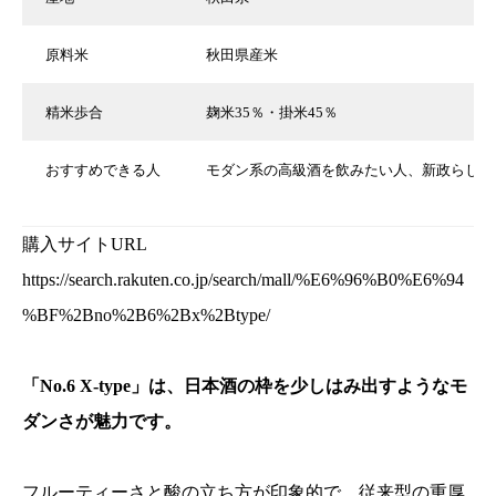
原料米
秋田県産米
精米歩合
麹米35％・掛米45％
おすすめできる人
モダン系の高級酒を飲みたい人、新政らしい
購入サイトURL
https://search.rakuten.co.jp/search/mall/%E6%96%B0%E6%94
%BF%2Bno%2B6%2Bx%2Btype/
「No.6 X-type」は、日本酒の枠を少しはみ出すようなモ
ダンさが魅力です。
フルーティーさと酸の立ち方が印象的で、従来型の重厚