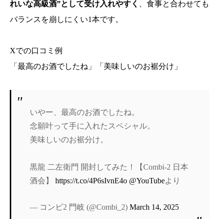
れいな高級酒”として受け入れやすく
、食事と合わせても
バランスを崩しにくい1本です。
Xでの口コミ例
「最高のお酒でしたね」「美味しいのお裾分け」
いやー、最高のお酒でしたね。
念願叶って手に入れたスペシャル。
美味しいのお裾分け。
黒龍 二左衛門 開封してみた！【Combi-2 日本
酒会】
https://t.co/4P6sIvnE4o
@YouTube
より
— コンビ2 門岐 (@Combi_2)
March 14, 2025