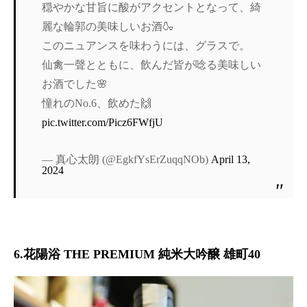
穏やかな甘旨に酸がアクセントとなって、綺
麗な輪郭の美味しいお酒🍶
このニュアンスを味わうには、グラスで。
仙禽一聲とともに、飲んだ皆が唸る美味しい
お酒でした🌸
憧れのNo.6、飲めた🙌
pic.twitter.com/Picz6FWfjU
— 真心太朗 (@EgkfYsErZuqqNOb)
April 13,
2024
6.花陽浴 THE PREMIUM 純米大吟醸 雄町40