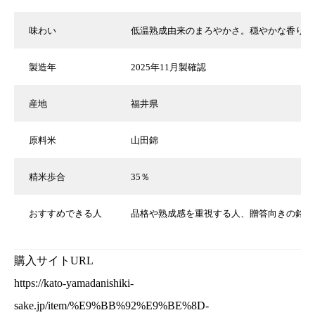
味わい
低温熟成由来のまろやかさ。穏やかな香りで
製造年
2025年11月製確認
産地
福井県
原料米
山田錦
精米歩合
35％
おすすめできる人
品格や熟成感を重視する人、贈答向きの銘酒
購入サイトURL
https://kato-yamadanishiki-
sake.jp/item/%E9%BB%92%E9%BE%8D-