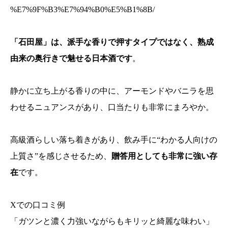
%E7%9F%B3%E7%94%B0%E5%B1%8B/
「石田屋」は、派手な香りで押すタイプではなく、熟成
由来の奥行きで魅せる日本酒です
。
静かに立ち上がる香りの中に、アーモンドやバニラを思
わせるニュアンスがあり、口当たりも非常にまろやか。
高級酒らしい落ち着きがあり、飲み手に“わかる人向けの
上質さ”を感じさせるため、
贈答用としても非常に強い存
在
です。
Xでの口コミ例
「ガツンと濃く力強いながらもキリッと綺麗な味わい」