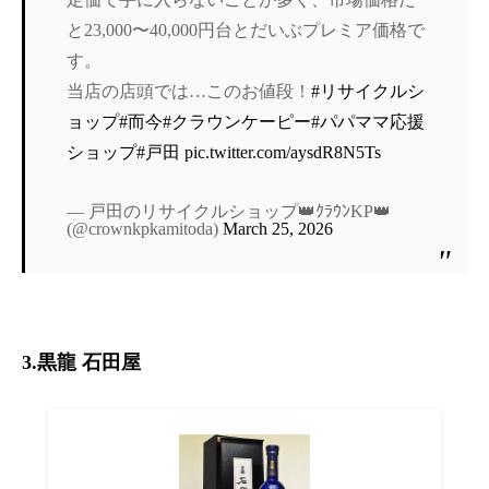
と23,000〜40,000円台とだいぶプレミア価格で
す。
当店の店頭では…このお値段！
#リサイクルシ
ョップ
#而今
#クラウンケーピー
#パパママ応援
ショップ
#戸田
pic.twitter.com/aysdR8N5Ts
— 戸田のリサイクルショップ👑ｸﾗｳﾝKP👑
(@crownkpkamitoda)
March 25, 2026
3.黒龍 石田屋