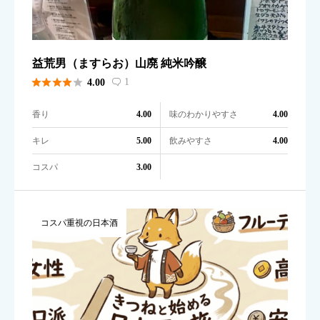
益荒男（ますらお）山廃 純米吟醸





1
4.00

香り
味のわかりやすさ
4.00
4.00
キレ
飲みやすさ
5.00
4.00
コスパ
3.00
コスパ重視の日本酒