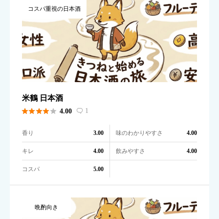
コスパ重視の日本酒
米鶴 日本酒





1
4.00

香り
味のわかりやすさ
3.00
4.00
キレ
飲みやすさ
4.00
4.00
コスパ
5.00
晩酌向き