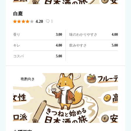
白鹿





1
4.20

香り
味のわかりやすさ
3.00
4.00
キレ
飲みやすさ
4.00
5.00
コスパ
5.00
晩酌向き