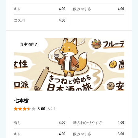
キレ
飲みやすさ
4.00
4.00
コスパ
4.00
食中酒向き
七本槍





1
3.60

香り
味のわかりやすさ
3.00
4.00
キレ
飲みやすさ
4.00
3.00