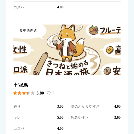
コスパ
4.00
食中酒向き
七冠馬





1
3.80

香り
味のわかりやすさ
3.00
4.00
キレ
飲みやすさ
5.00
3.00
コスパ
4.00