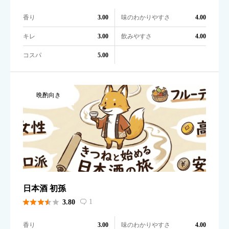
香り
味のわかりやすさ
3.00
4.00
キレ
飲みやすさ
3.00
4.00
コスパ
5.00
晩酌向き
日本酒 初孫





1
3.80

香り
味のわかりやすさ
3.00
4.00