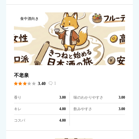
食中酒向き
不老泉





1
3.40

香り
味のわかりやすさ
3.00
3.00
キレ
飲みやすさ
4.00
3.00
コスパ
4.00