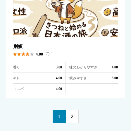
別嬪





1
4.00

香り
味のわかりやすさ
3.00
4.00
キレ
飲みやすさ
4.00
5.00
コスパ
4.00
1
2