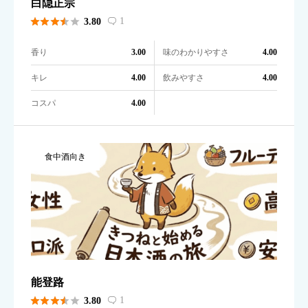
白隠正宗





1
3.80

香り
味のわかりやすさ
3.00
4.00
キレ
飲みやすさ
4.00
4.00
コスパ
4.00
食中酒向き
能登路





1
3.80
