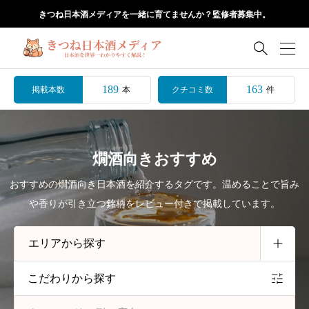
きつね日本酒メディアを一緒に育てませんか？監修者募集中。

189
163
掲載本数
クチコミ数
本
件
燗酒向きおすすめ
おすすめの燗酒向き日本酒を紹介するタグです。温めることで旨み
や香りが引き立つ銘柄をレビュー付きで掲載しています。
こだわりから探す