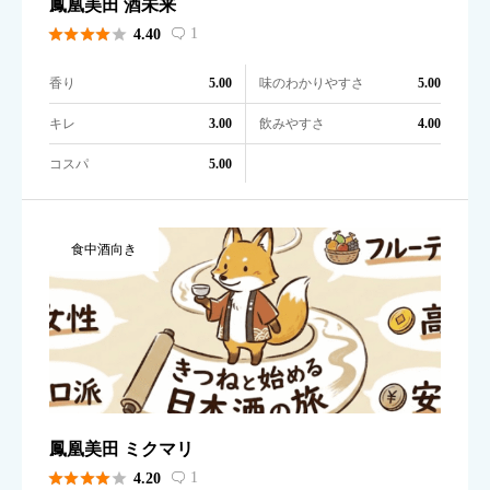
鳳凰美田 酒未来





1
4.40

香り
味のわかりやすさ
5.00
5.00
キレ
飲みやすさ
3.00
4.00
コスパ
5.00
食中酒向き
鳳凰美田 ミクマリ





1
4.20
