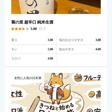
菊の里 超辛口 純米生酒





1
3.80

香り
味のわかりやすさ
3.00
3.00
キレ
飲みやすさ
5.00
4.00
コスパ
4.00
女性に人気の日本酒