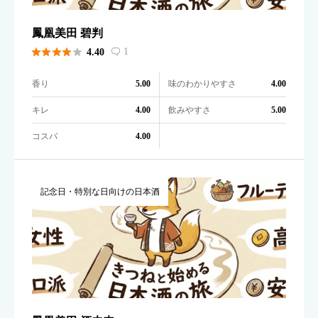
鳳凰美田 碧判





1
4.40

香り
味のわかりやすさ
5.00
4.00
キレ
飲みやすさ
4.00
5.00
コスパ
4.00
記念日・特別な日向けの日本酒