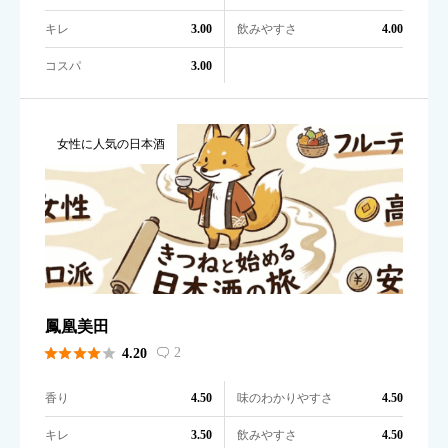
キレ
飲みやすさ
3.00
4.00
コスパ
3.00
女性に人気の日本酒
鳳凰美田





2
4.20

香り
味のわかりやすさ
4.50
4.50
キレ
飲みやすさ
3.50
4.50