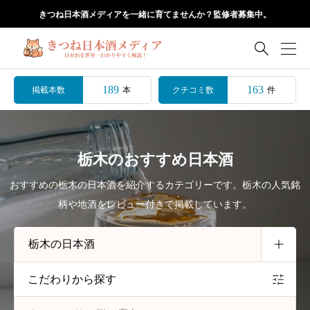
きつね日本酒メディアを一緒に育てませんか？監修者募集中。

189
163
掲載本数
クチコミ数
本
件
栃木のおすすめ日本酒
おすすめの栃木の日本酒を紹介するカテゴリーです。栃木の人気銘
柄や地酒をレビュー付きで掲載しています。
こだわりから探す