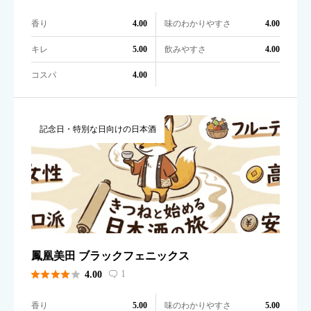
香り
味のわかりやすさ
4.00
4.00
キレ
飲みやすさ
5.00
4.00
コスパ
4.00
記念日・特別な日向けの日本酒
鳳凰美田 ブラックフェニックス





1
4.00

香り
味のわかりやすさ
5.00
5.00