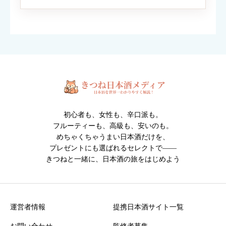
対応ファイル形式：JPEG / PNG / GIF （1枚2MBまで・最大6
枚）
※人物・個人情報が写った写真は投稿できません。
※投稿内容は確認後に掲載されます。
初心者も、女性も、辛口派も。
フルーティーも、高級も、安いのも。
めちゃくちゃうまい日本酒だけを、
プレゼントにも選ばれるセレクトで――
きつねと一緒に、日本酒の旅をはじめよう
クチコミ投稿の注意点
・誹謗中傷や不適切な表現を含む投稿は掲載できません
・投稿内容は運営確認後に公開されます
運営者情報
提携日本酒サイト一覧