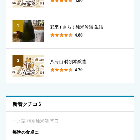





4.80
1
彩來 ( さら ) 純米吟醸 生詰
香り
必須





4.80





星の数をお選びください
3
八海山 特別本醸造





4.70
味のわかりやすさ
必須





星の数をお選びください
新着クチコミ
キレ
必須
一ノ蔵 特別純米酒 辛口





星の数をお選びください
毎晩の食卓に