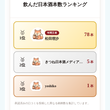
飲んだ日本酒本数ランキング
クチコミ内容
必須
🥇
年間王者
78
本
1位
松田理沙
🥈
5
きつね日本酒メディア編集部
本
2位
🥉
1
yoshiko
本
3位
写真を添付
承認済みの口コミを投稿した異なる銘柄数を集計しています。