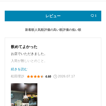
レビュー
1

新着順
人気順
評価の高い順
評価の低い順
飲めてよかった
お店でいただきました。
入荷が難しいとのこと。
日本酒ってこんなにおいしいの？と誰もが思うはず。
続きを読む
また飲みたいです。
2026.07.17





松田理沙
4.60