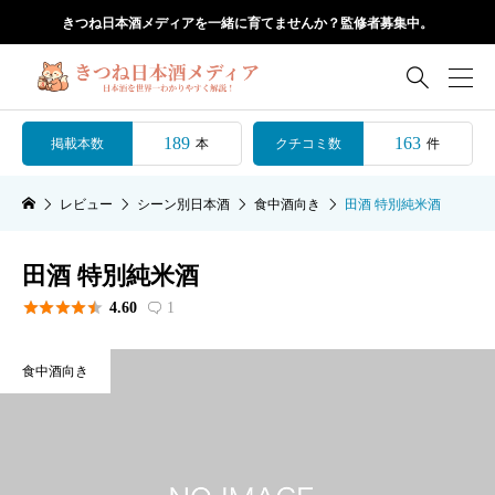
きつね日本酒メディアを一緒に育てませんか？監修者募集中。

189
163
掲載本数
クチコミ数
本
件
レビュー
シーン別日本酒
食中酒向き
田酒 特別純米酒
田酒 特別純米酒





4.60
1

食中酒向き