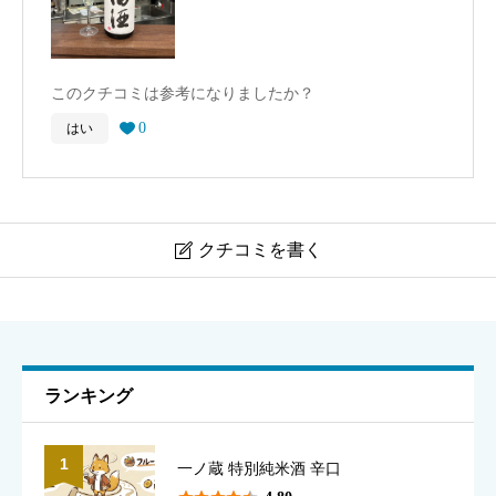
このクチコミは参考になりましたか？
0
はい

クチコミを書く

田酒 特別純米酒
ニックネーム
必須
ランキング
1
一ノ蔵 特別純米酒 辛口
表示名として使用されます（本名でなくて構いません）