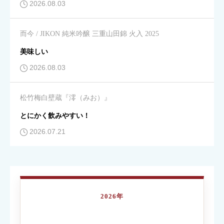
2026.08.03
飲みやすさ
必須
而今 / JIKON 純米吟醸 三重山田錦 火入 2025





星の数をお選びください
美味しい
2026.08.03
コスパ
必須
松竹梅白壁蔵『澪（みお）』





星の数をお選びください
とにかく飲みやすい！
2026.07.21
クチコミのタイトル
必須
2026年
内容が伝わる簡単なタイトルを入力してください