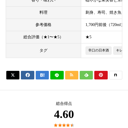
香り・味わい
穏やかな果実香と米の
料理
刺身、寿司、焼き魚、
参考価格
1,700円前後（720ml）
総合評価（★1〜★5）
★5
タグ
辛口の日本酒
キレが






総合得点
4.60




