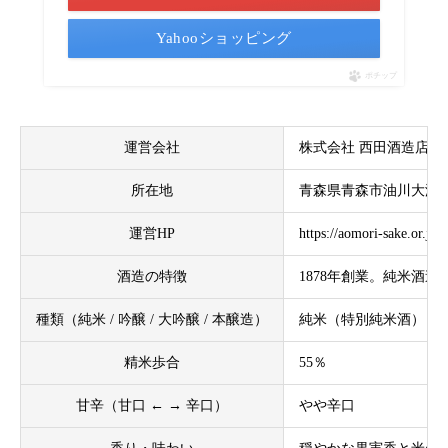
Yahooショッピング
ポチップ
運営会社
株式会社 西田酒造店
所在地
青森県青森市油川大浜4
運営HP
https://aomori-sake.or.jp
酒造の特徴
1878年創業。純米酒
種類（純米 / 吟醸 / 大吟醸 / 本醸造）
純米（特別純米酒）
精米歩合
55％
甘辛（甘口 ← → 辛口）
やや辛口