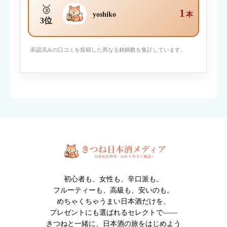
🥉
1
yoshiko
本
3位
写真を添付
承認済みの口コミを投稿した異なる銘柄数を集計しています。
対応ファイル形式：JPEG / PNG / GIF （1枚2MBまで・最大6
枚）
※人物・個人情報が写った写真は投稿できません。
※投稿内容は確認後に掲載されます。
初心者も、女性も、辛口派も。
フルーティーも、高級も、安いのも。
めちゃくちゃうまい日本酒だけを、
プレゼントにも選ばれるセレクトで――
きつねと一緒に、日本酒の旅をはじめよう