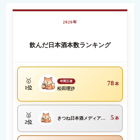
クチコミのタイトル
必須
2026年
内容が伝わる簡単なタイトルを入力してください
飲んだ日本酒本数ランキング
クチコミ内容
必須
🥇
年間王者
78
本
1位
松田理沙
🥈
5
きつね日本酒メディア編集部
本
2位