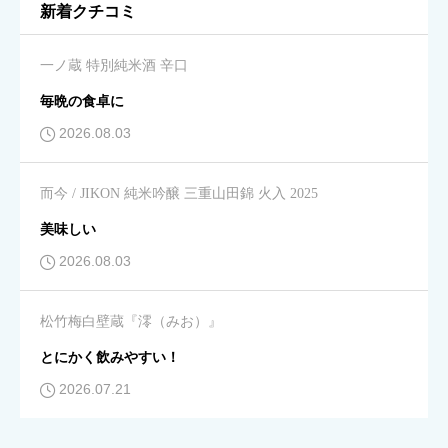
新着クチコミ
キレ
必須
一ノ蔵 特別純米酒 辛口





星の数をお選びください
毎晩の食卓に
2026.08.03
飲みやすさ
必須
而今 / JIKON 純米吟醸 三重山田錦 火入 2025





星の数をお選びください
美味しい
2026.08.03
コスパ
必須
松竹梅白壁蔵『澪（みお）』





星の数をお選びください
とにかく飲みやすい！
2026.07.21