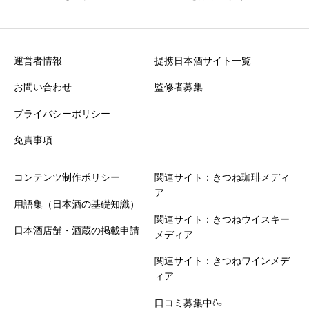
クチコミ投稿の注意点
・誹謗中傷や不適切な表現を含む投稿は掲載できません
・投稿内容は運営確認後に公開されます
運営者情報
提携日本酒サイト一覧
お問い合わせ
監修者募集
プライバシーポリシー
免責事項
コンテンツ制作ポリシー
関連サイト：きつね珈琲メディ
ア
用語集（日本酒の基礎知識）
関連サイト：きつねウイスキー
日本酒店舗・酒蔵の掲載申請
メディア
関連サイト：きつねワインメデ
ィア
口コミ募集中🍶