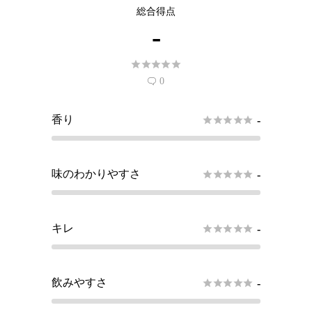
総合得点
-





0

香り





-
味のわかりやすさ





-
キレ





-
飲みやすさ





-