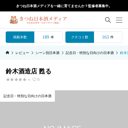
きつね日本酒メディアを一緒に育てませんか？監修者募集中。

189
163
掲載本数
クチコミ数
本
件
レビュー
シーン別日本酒
記念日・特別な日向けの日本酒
鈴木
鈴木酒造店 甦る





-
0

記念日・特別な日向けの日本酒