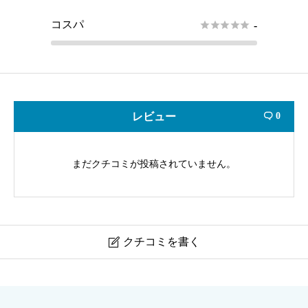
コスパ





-
レビュー
0

まだクチコミが投稿されていません。
クチコミを書く

鈴木酒造店 甦る