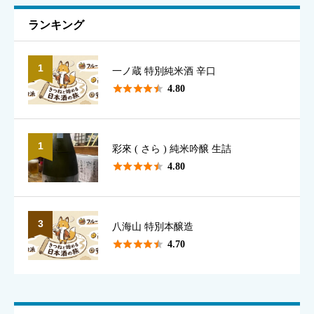
ニックネーム
必須
ランキング
1
一ノ蔵 特別純米酒 辛口
表示名として使用されます（本名でなくて構いません）





4.80
1
彩來 ( さら ) 純米吟醸 生詰
香り
必須





4.80





星の数をお選びください
3
八海山 特別本醸造





4.70
味のわかりやすさ
必須





星の数をお選びください