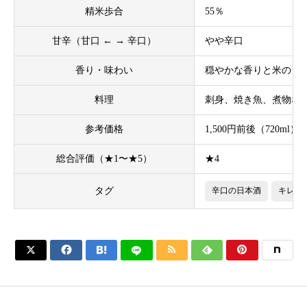
精米歩合
55％
甘辛（甘口 ← → 辛口）
やや辛口
香り・味わい
穏やかな香りと米のし
料理
刺身、焼き魚、煮物な
参考価格
1,500円前後（720ml）
総合評価（★1〜★5）
★4
タグ
辛口の日本酒
キレが





