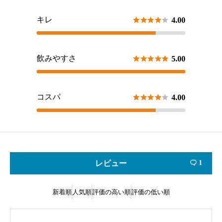
キレ





4.00
飲みやすさ





5.00
コスパ





4.00
レビュー
1

新着順
人気順
評価の高い順
評価の低い順