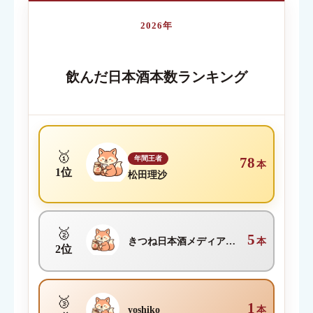
2026年
内容が伝わる簡単なタイトルを入力してください
飲んだ日本酒本数ランキング
クチコミ内容
必須
🥇
年間王者
78
本
1位
松田理沙
🥈
5
きつね日本酒メディア編集部
本
2位
🥉
1
yoshiko
本