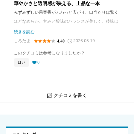
華やかさと透明感が映える、上品な一本
みずみずしい果実香がふわっと広がり、口当たりは驚く
ほどなめらか。甘みと酸味のバランスが美しく、後味は
スッと綺麗に切れていきます。鳳凰美田らしい華やかさ
続きを読む
を楽しみつつ、重たさを感じにくい完成度の高い一本で
2026.05.19





しろたま
4.40
す。
このクチコミは参考になりましたか？
0
はい

クチコミを書く

鳳凰美田 碧判
ニックネーム
必須