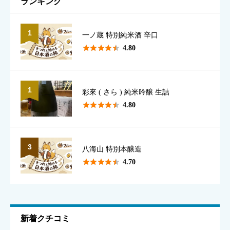
ランキング
1
一ノ蔵 特別純米酒 辛口
表示名として使用されます（本名でなくて構いません）





4.80
1
彩來 ( さら ) 純米吟醸 生詰
香り
必須





4.80





星の数をお選びください
3
八海山 特別本醸造





4.70
味のわかりやすさ
必須





星の数をお選びください
新着クチコミ