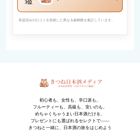
3位
写真を添付
承認済みの口コミを投稿した異なる銘柄数を集計しています。
対応ファイル形式：JPEG / PNG / GIF （1枚2MBまで・最大6
枚）
※人物・個人情報が写った写真は投稿できません。
※投稿内容は確認後に掲載されます。
初心者も、女性も、辛口派も。
フルーティーも、高級も、安いのも。
めちゃくちゃうまい日本酒だけを、
プレゼントにも選ばれるセレクトで――
きつねと一緒に、日本酒の旅をはじめよう
クチコミ投稿の注意点