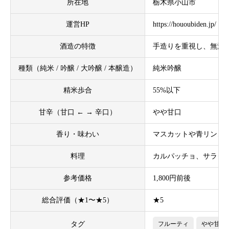
所在地
栃木県小山市
運営HP
https://hououbiden.jp/
酒造の特徴
手造りを重視し、無濾
種類（純米 / 吟醸 / 大吟醸 / 本醸造）
純米吟醸
精米歩合
55%以下
甘辛（甘口 ← → 辛口）
やや甘口
香り・味わい
マスカットや青リンゴ
料理
カルパッチョ、サラダ
参考価格
1,800円前後
総合評価（★1〜★5）
★5
タグ
フルーティ
やや甘口