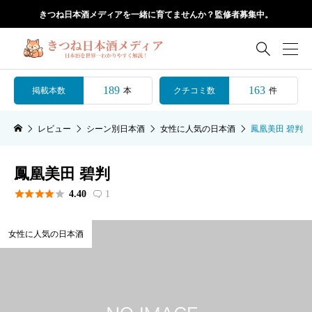
きつね日本酒メディアを一緒に育てませんか？監修者募集中。

189
163
掲載本数
クチコミ数
本
件
レビュー
シーン別日本酒
女性に人気の日本酒
鳳凰美田 碧判
鳳凰美田 碧判





4.40
1

女性に人気の日本酒