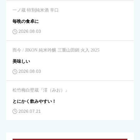
キレ
必須
一ノ蔵 特別純米酒 辛口





星の数をお選びください
毎晩の食卓に
2026.08.03
飲みやすさ
必須
而今 / JIKON 純米吟醸 三重山田錦 火入 2025





星の数をお選びください
美味しい
2026.08.03
コスパ
必須
松竹梅白壁蔵『澪（みお）』





星の数をお選びください
とにかく飲みやすい！
2026.07.21
クチコミのタイトル
必須