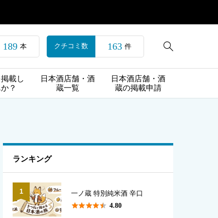
189
163

クチコミ数
本
件
を掲載し
日本酒店舗・酒
日本酒店舗・酒
んか？
蔵一覧
蔵の掲載申請
ランキング
1
一ノ蔵 特別純米酒 辛口





4.80