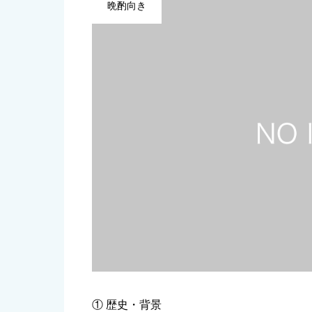
晩酌向き
① 歴史・背景