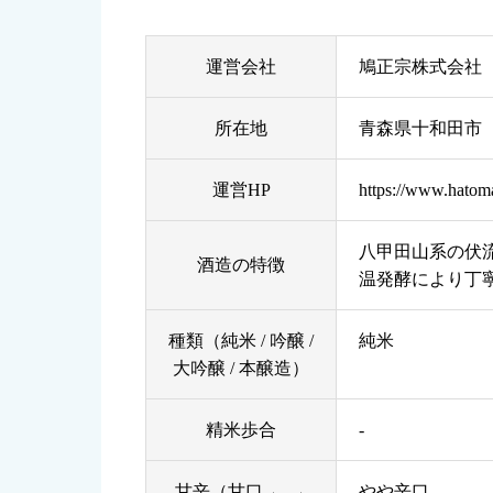
運営会社
鳩正宗株式会社
所在地
青森県十和田市
運営HP
https://www.hatoma
八甲田山系の伏
酒造の特徴
温発酵により丁
種類（純米 / 吟醸 /
純米
大吟醸 / 本醸造）
精米歩合
-
甘辛（甘口 ← →
やや辛口