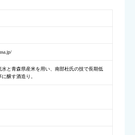
sa.jp/
流水と青森県産米を用い、南部杜氏の技で長期低
寧に醸す酒造り。