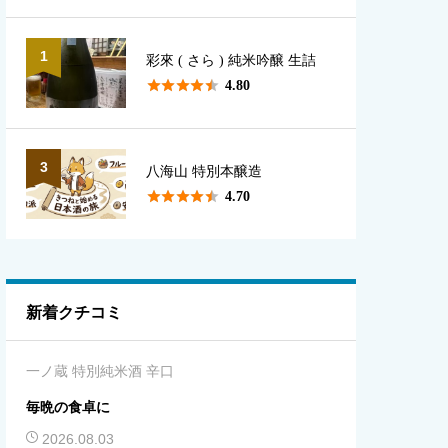
1
彩來 ( さら ) 純米吟醸 生詰





4.80
3
八海山 特別本醸造





4.70
新着クチコミ
一ノ蔵 特別純米酒 辛口
毎晩の食卓に
2026.08.03