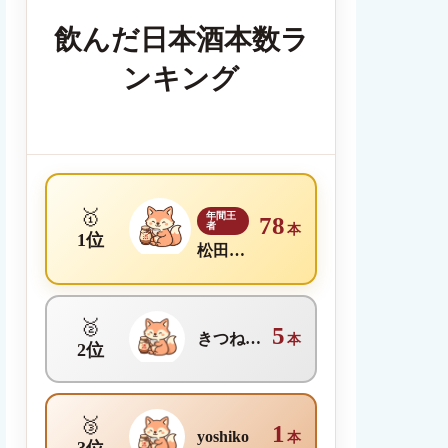
飲んだ日本酒本数ラ
ンキング
🥇
年間王
78
者
本
1位
松田理沙
🥈
5
きつね日本酒メディア編集部
本
2位
🥉
1
yoshiko
本