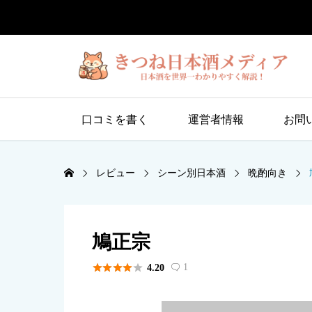
口コミを書く
運営者情報
お問
レビュー
シーン別日本酒
晩酌向き
鳩正宗





1
4.20
