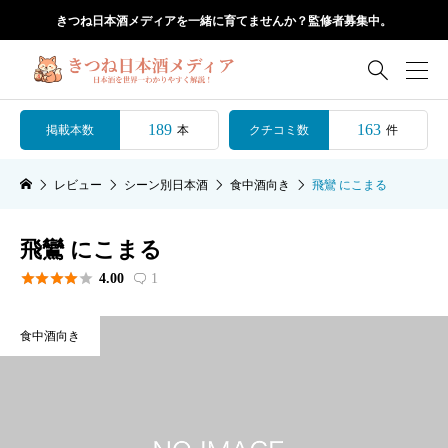
きつね日本酒メディアを一緒に育てませんか？監修者募集中。

189
163
掲載本数
クチコミ数
本
件
レビュー
シーン別日本酒
食中酒向き
飛鸞 にこまる
飛鸞 にこまる





4.00
1

食中酒向き