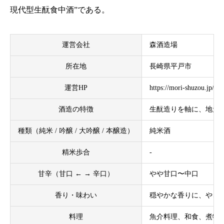
現代型生酛食中酒”である。
運営会社
森酒造場
所在地
長崎県平戸市
運営HP
https://mori-shuzou.jp/
酒造の特徴
生酛造りを軸に、地元
種類（純米 / 吟醸 / 大吟醸 / 本醸造）
純米酒
精米歩合
-
甘辛（甘口 ← → 辛口）
やや甘口〜中口
香り・味わい
穏やかな香りに、やさ
料理
魚介料理、和食、煮物