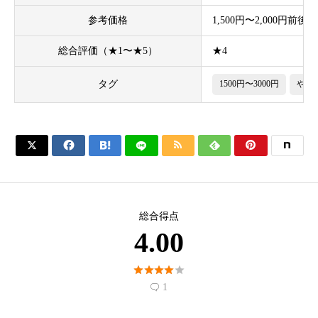
参考価格
1,500円〜2,000円前後
総合評価（★1〜★5）
★4
タグ
1500円〜3000円
やや






総合得点
4.00





1
