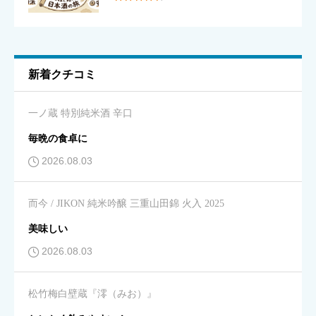
味のわかりやすさ
必須





星の数をお選びください
新着クチコミ
キレ
必須
一ノ蔵 特別純米酒 辛口





星の数をお選びください
毎晩の食卓に
2026.08.03
飲みやすさ
必須
而今 / JIKON 純米吟醸 三重山田錦 火入 2025





星の数をお選びください
美味しい
2026.08.03
コスパ
必須
松竹梅白壁蔵『澪（みお）』





星の数をお選びください