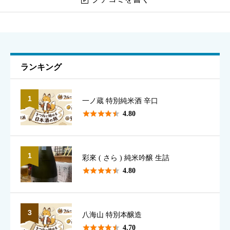
飛鸞 にこまる
ニックネーム
必須
ランキング
1
一ノ蔵 特別純米酒 辛口
表示名として使用されます（本名でなくて構いません）





4.80
1
彩來 ( さら ) 純米吟醸 生詰
香り
必須





4.80





星の数をお選びください
3
八海山 特別本醸造





4.70