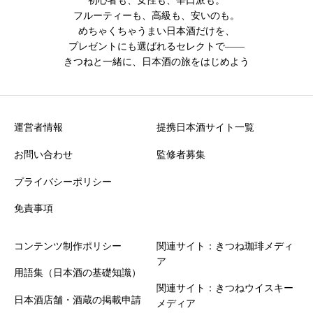
初心者も、女性も、辛口派も。
フルーティーも、高級も、安いのも。
めちゃくちゃうまい日本酒だけを、
プレゼントにも選ばれるセレクトで――
きつねと一緒に、日本酒の旅をはじめよう
クチコミ投稿の注意点
・誹謗中傷や不適切な表現を含む投稿は掲載できません
・投稿内容は運営確認後に公開されます
運営者情報
提携日本酒サイト一覧
お問い合わせ
監修者募集
プライバシーポリシー
免責事項
コンテンツ制作ポリシー
関連サイト：きつね珈琲メディ
ア
用語集（日本酒の基礎知識）
関連サイト：きつねウイスキー
日本酒店舗・酒蔵の掲載申請
メディア