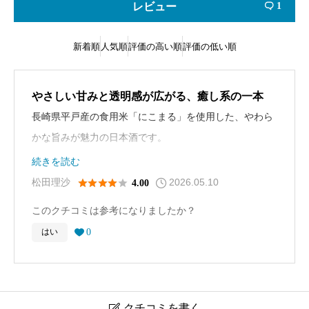
レビュー
1

新着順
人気順
評価の高い順
評価の低い順
やさしい甘みと透明感が広がる、癒し系の一本
長崎県平戸産の食用米「にこまる」を使用した、やわら
かな旨みが魅力の日本酒です。
口に含むと、白桃や洋梨を思わせる穏やかな甘みがふわ
続きを読む
っと広がり、後味は軽やかで透明感のある仕上がり。酸
2026.05.10





松田理沙
4.00
味とのバランスも良く、日本酒初心者でも親しみやすい
このクチコミは参考になりましたか？
味わいです。
0
はい

派手さよりもじんわり美味しいタイプで、食中酒として
も優秀。冷やして飲むと、みずみずしい果実感がより引
き立ちます。
クチコミを書く
