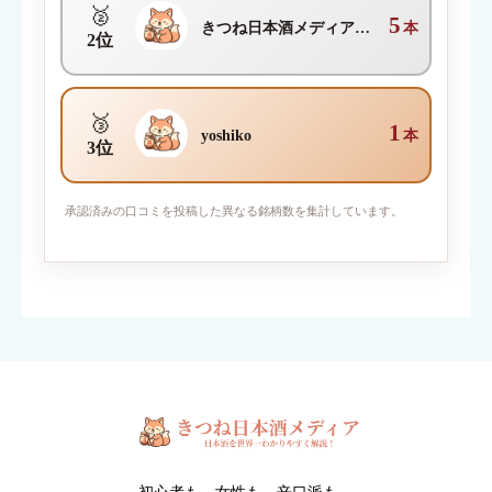
🥈
5
きつね日本酒メディア編集部
本
2位
🥉
1
yoshiko
本
3位
写真を添付
承認済みの口コミを投稿した異なる銘柄数を集計しています。
対応ファイル形式：JPEG / PNG / GIF （1枚2MBまで・最大6
枚）
※人物・個人情報が写った写真は投稿できません。
※投稿内容は確認後に掲載されます。