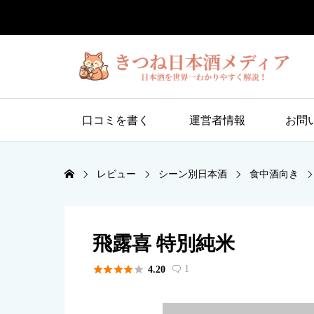
口コミを書く
運営者情報
お問
レビュー
シーン別日本酒
食中酒向き
飛露喜 特別純米





1
4.20
