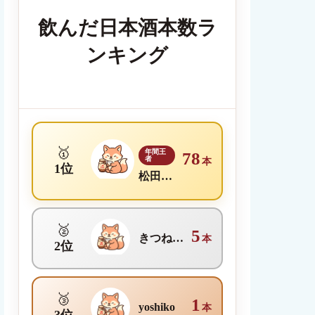
飲んだ日本酒本数ラ
ンキング
🥇
年間王
78
者
本
1位
松田理沙
🥈
5
きつね日本酒メディア編集部
本
2位
🥉
1
yoshiko
本