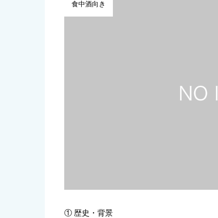
食中酒向き
① 歴史・背景