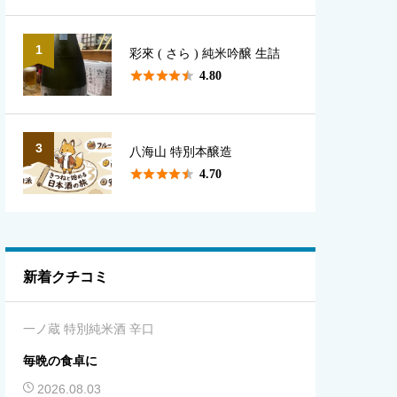
1
彩來 ( さら ) 純米吟醸 生詰





4.80
3
八海山 特別本醸造





4.70
新着クチコミ
一ノ蔵 特別純米酒 辛口
毎晩の食卓に
2026.08.03