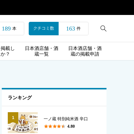
189
163

クチコミ数
本
件
を掲載し
日本酒店舗・酒
日本酒店舗・酒
んか？
蔵一覧
蔵の掲載申請
ランキング
1
一ノ蔵 特別純米酒 辛口





4.80