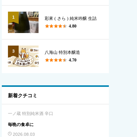
1
彩來 ( さら ) 純米吟醸 生詰





4.80
3
八海山 特別本醸造





4.70
新着クチコミ
一ノ蔵 特別純米酒 辛口
毎晩の食卓に
2026.08.03