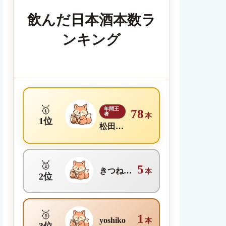
飲んだ日本酒本数ラ
ンキング
🥇
年間王
78
者
本
1位
松田理沙
🥈
5
きつね日本酒メディア編集部
本
2位
🥉
1
yoshiko
本