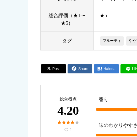
総合評価（★1〜
★5
★5）
タグ
フルーティ
やや


Post
Share

Hatena
LI
総合得点
香り
4.20





味のわかりやす
1
