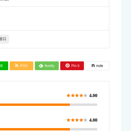
甘口


NE
RSS
feedly
Pin it
note






4.00
さ





4.00