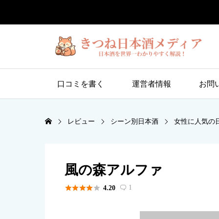
口コミを書く
運営者情報
お問
レビュー
シーン別日本酒
女性に人気の
風の森アルファ





1
4.20
