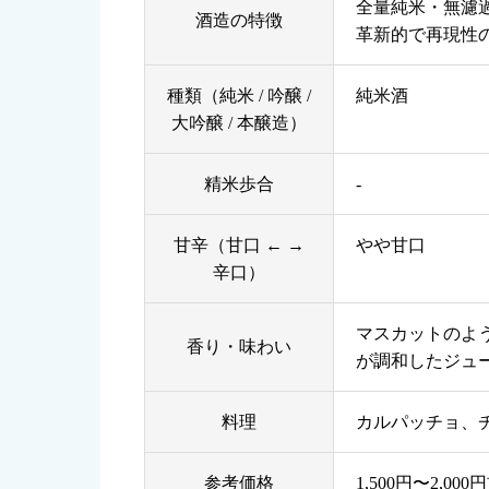
全量純米・無濾
酒造の特徴
革新的で再現性
種類（純米 / 吟醸 /
純米酒
大吟醸 / 本醸造）
精米歩合
-
甘辛（甘口 ← →
やや甘口
辛口）
マスカットのよ
香り・味わい
が調和したジュ
料理
カルパッチョ、
参考価格
1,500円〜2,000