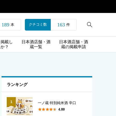
189
163

クチコミ数
本
件
を掲載し
日本酒店舗・酒
日本酒店舗・酒
んか？
蔵一覧
蔵の掲載申請
ランキング
1
一ノ蔵 特別純米酒 辛口





4.80