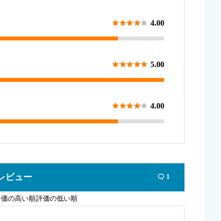





4.00





5.00





4.00
レビュー
1

評価の高い順
評価の低い順