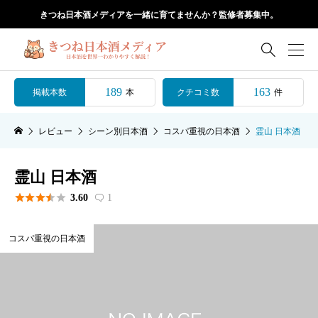
きつね日本酒メディアを一緒に育てませんか？監修者募集中。

189
163
掲載本数
クチコミ数
本
件
レビュー
シーン別日本酒
コスパ重視の日本酒
霊山 日本酒
霊山 日本酒





3.60
1

コスパ重視の日本酒