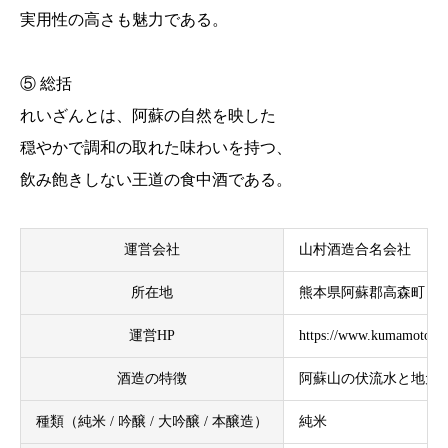
実用性の高さも魅力である。
⑤ 総括
れいざんとは、阿蘇の自然を映した
穏やかで調和の取れた味わいを持つ、
飲み飽きしない王道の食中酒である。
運営会社
山村酒造合名会社
所在地
熊本県阿蘇郡高森町
運営HP
https://www.kumamoto-sa
酒造の特徴
阿蘇山の伏流水と地元
種類（純米 / 吟醸 / 大吟醸 / 本醸造）
純米