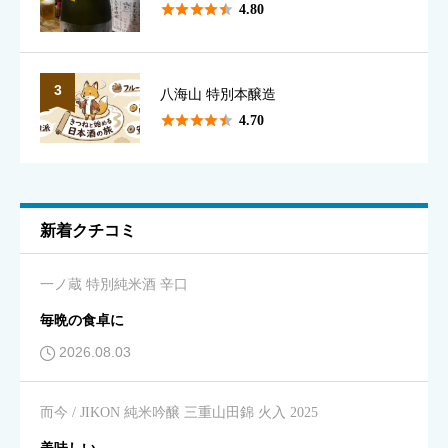
香り
必須





4.80





星の数をお選びください
3
八海山 特別本醸造





4.70
味のわかりやすさ
必須





星の数をお選びください
新着クチコミ
キレ
必須
一ノ蔵 特別純米酒 辛口





星の数をお選びください
毎晩の食卓に
2026.08.03
飲みやすさ
必須
而今 / JIKON 純米吟醸 三重山田錦 火入 2025





星の数をお選びください