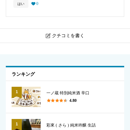
0
はい

クチコミを書く

霊山 日本酒
ニックネーム
必須
ランキング
1
一ノ蔵 特別純米酒 辛口
表示名として使用されます（本名でなくて構いません）





4.80
1
彩來 ( さら ) 純米吟醸 生詰