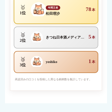
🥇
年間王者
78
本
1位
松田理沙
🥈
5
きつね日本酒メディア編集部
本
2位
🥉
1
yoshiko
本
3位
写真を添付
承認済みの口コミを投稿した異なる銘柄数を集計しています。
対応ファイル形式：JPEG / PNG / GIF （1枚2MBまで・最大6
枚）