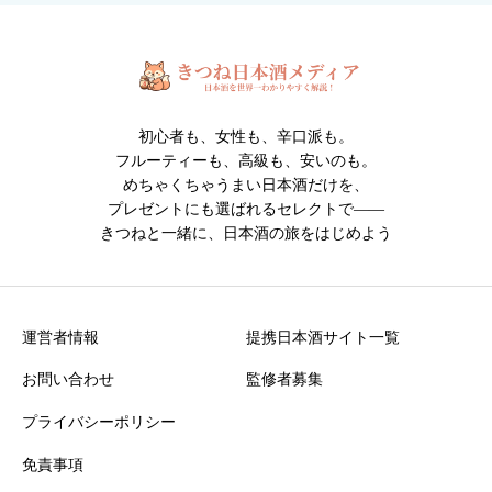
※人物・個人情報が写った写真は投稿できません。
※投稿内容は確認後に掲載されます。
初心者も、女性も、辛口派も。
フルーティーも、高級も、安いのも。
めちゃくちゃうまい日本酒だけを、
プレゼントにも選ばれるセレクトで――
きつねと一緒に、日本酒の旅をはじめよう
クチコミ投稿の注意点
・誹謗中傷や不適切な表現を含む投稿は掲載できません
・投稿内容は運営確認後に公開されます
運営者情報
提携日本酒サイト一覧
お問い合わせ
監修者募集
プライバシーポリシー
免責事項