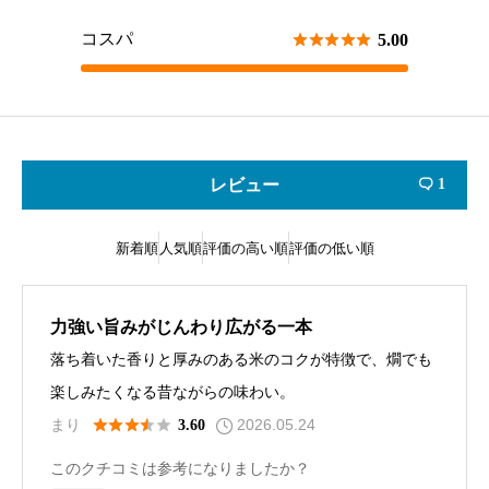
コスパ





5.00
レビュー
1

新着順
人気順
評価の高い順
評価の低い順
力強い旨みがじんわり広がる一本
落ち着いた香りと厚みのある米のコクが特徴で、燗でも
楽しみたくなる昔ながらの味わい。
2026.05.24





まり
3.60
このクチコミは参考になりましたか？