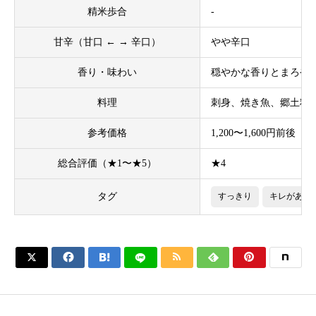
精米歩合
-
甘辛（甘口 ← → 辛口）
やや辛口
香り・味わい
穏やかな香りとまろや
料理
刺身、焼き魚、郷土料
参考価格
1,200〜1,600円前後（72
総合評価（★1〜★5）
★4
タグ
すっきり
キレがある





