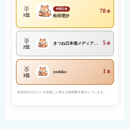
🥇
年間王者
78
本
1位
松田理沙
🥈
5
きつね日本酒メディア編集部
本
2位
🥉
1
yoshiko
本
3位
写真を添付
承認済みの口コミを投稿した異なる銘柄数を集計しています。
対応ファイル形式：JPEG / PNG / GIF （1枚2MBまで・最大6
枚）