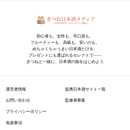
※人物・個人情報が写った写真は投稿できません。
※投稿内容は確認後に掲載されます。
初心者も、女性も、辛口派も。
フルーティーも、高級も、安いのも。
めちゃくちゃうまい日本酒だけを、
プレゼントにも選ばれるセレクトで――
きつねと一緒に、日本酒の旅をはじめよう
クチコミ投稿の注意点
・誹謗中傷や不適切な表現を含む投稿は掲載できません
・投稿内容は運営確認後に公開されます
運営者情報
提携日本酒サイト一覧
お問い合わせ
監修者募集
プライバシーポリシー
免責事項