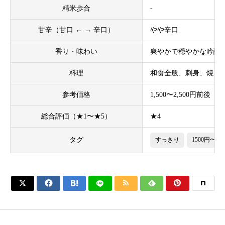
精米歩合
-
甘辛（甘口 ← → 辛口）
やや辛口
香り・味わい
爽やかで穏やかな吟醸
料理
和食全般、刺身、焼き
参考価格
1,500〜2,500円前後
総合評価（★1〜★5）
★4
タグ
すっきり
1500円〜30





