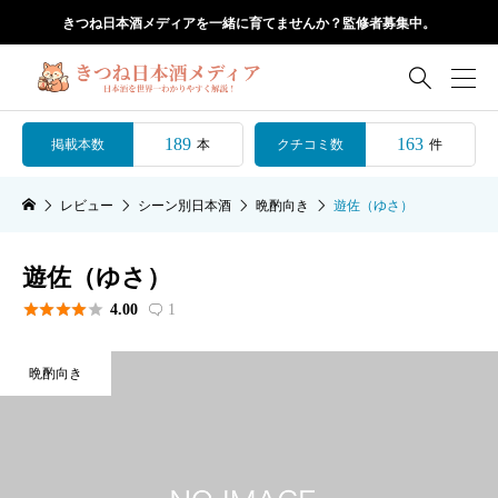
きつね日本酒メディアを一緒に育てませんか？監修者募集中。

189
163
掲載本数
クチコミ数
本
件
レビュー
シーン別日本酒
晩酌向き
遊佐（ゆさ）
遊佐（ゆさ）





4.00
1

晩酌向き