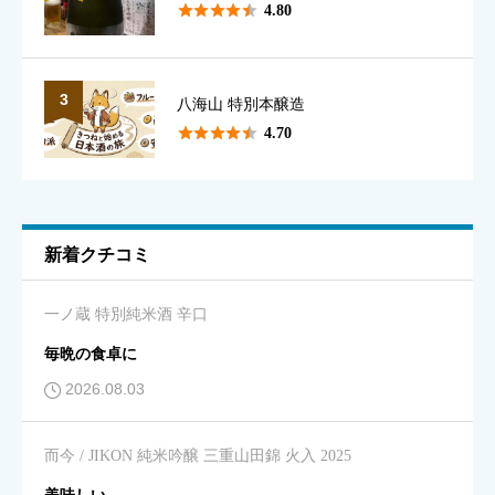
香り
必須





4.80





星の数をお選びください
3
八海山 特別本醸造





4.70
味のわかりやすさ
必須





星の数をお選びください
新着クチコミ
キレ
必須
一ノ蔵 特別純米酒 辛口





星の数をお選びください
毎晩の食卓に
2026.08.03
飲みやすさ
必須
而今 / JIKON 純米吟醸 三重山田錦 火入 2025





星の数をお選びください