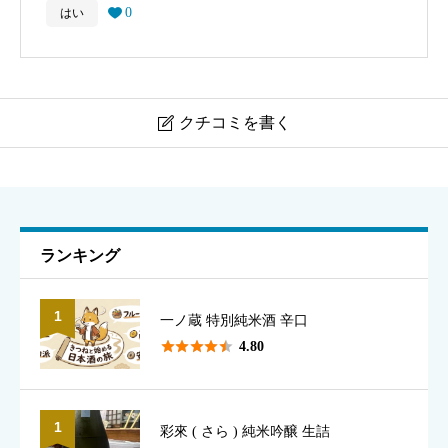
0
はい

クチコミを書く

遊佐（ゆさ）
ニックネーム
必須
ランキング
1
一ノ蔵 特別純米酒 辛口
表示名として使用されます（本名でなくて構いません）





4.80
1
彩來 ( さら ) 純米吟醸 生詰