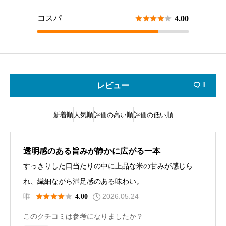
コスパ





4.00
レビュー
1

新着順
人気順
評価の高い順
評価の低い順
透明感のある旨みが静かに広がる一本
すっきりした口当たりの中に上品な米の甘みが感じら
れ、繊細ながら満足感のある味わい。
2026.05.24





唯
4.00
このクチコミは参考になりましたか？