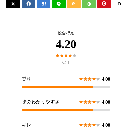






総合得点
4.20





1

香り





4.00
味のわかりやすさ





4.00
キレ





4.00