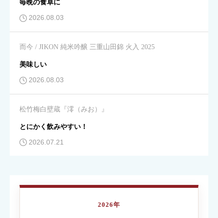
毎晩の食卓に
2026.08.03
飲みやすさ
必須
而今 / JIKON 純米吟醸 三重山田錦 火入 2025





星の数をお選びください
美味しい
2026.08.03
コスパ
必須
松竹梅白壁蔵『澪（みお）』





星の数をお選びください
とにかく飲みやすい！
2026.07.21
クチコミのタイトル
必須
2026年