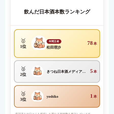
内容が伝わる簡単なタイトルを入力してください
飲んだ日本酒本数ランキング
クチコミ内容
必須
🥇
年間王者
78
本
1位
松田理沙
🥈
5
きつね日本酒メディア編集部
本
2位
🥉
1
yoshiko
本
3位
写真を添付