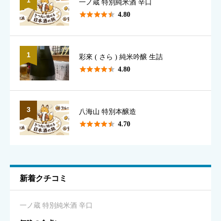
一ノ蔵 特別純米酒 辛口
表示名として使用されます（本名でなくて構いません）





4.80
1
彩來 ( さら ) 純米吟醸 生詰
香り
必須





4.80





星の数をお選びください
3
八海山 特別本醸造





4.70
味のわかりやすさ
必須





星の数をお選びください
新着クチコミ
キレ
必須
一ノ蔵 特別純米酒 辛口





星の数をお選びください