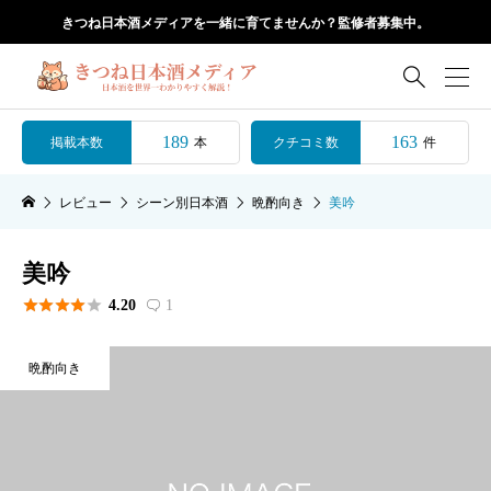
きつね日本酒メディアを一緒に育てませんか？監修者募集中。

189
163
掲載本数
クチコミ数
本
件
レビュー
シーン別日本酒
晩酌向き
美吟
美吟





4.20
1

晩酌向き