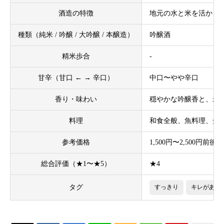
酒造の特徴
地元の水と米を活かし
種類（純米 / 吟醸 / 大吟醸 / 本醸造）
吟醸酒
精米歩合
-
甘辛（甘口 ← → 辛口）
中口〜やや辛口
香り・味わい
穏やかな吟醸香と、米
料理
和食全般、魚料理、煮
参考価格
1,500円〜2,500円前後
総合評価（★1〜★5）
★4
タグ
すっきり
キレがある