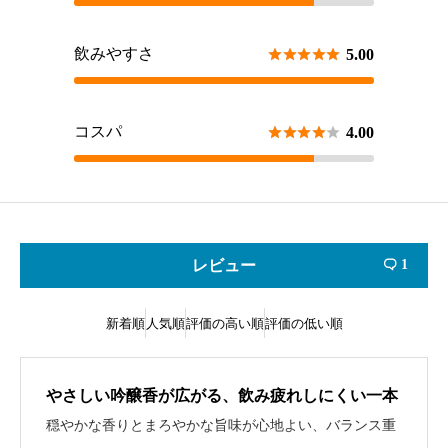
飲みやすさ





5.00
コスパ





4.00
レビュー
1

新着順
人気順
評価の高い順
評価の低い順
やさしい吟醸香が広がる、飲み疲れしにくい一本
穏やかな香りとまろやかな旨味が心地よい、バランス重