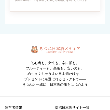
承認済みの口コミを投稿した異なる銘柄数を集計しています。
対応ファイル形式：JPEG / PNG / GIF （1枚2MBまで・最大6
枚）
※人物・個人情報が写った写真は投稿できません。
※投稿内容は確認後に掲載されます。
初心者も、女性も、辛口派も。
フルーティーも、高級も、安いのも。
めちゃくちゃうまい日本酒だけを、
プレゼントにも選ばれるセレクトで――
きつねと一緒に、日本酒の旅をはじめよう
クチコミ投稿の注意点
・誹謗中傷や不適切な表現を含む投稿は掲載できません
・投稿内容は運営確認後に公開されます
運営者情報
提携日本酒サイト一覧