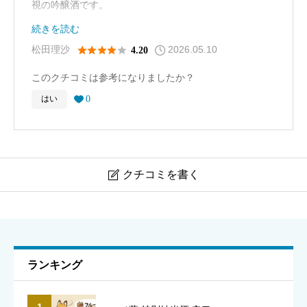
視の吟醸酒です。
続きを読む
グラスに注ぐと、ほんのり果実を感じる落ち着いた香り
2026.05.10





松田理沙
4.20
が立ち上がり、口当たりはとてもなめらか。軽やかな甘
このクチコミは参考になりましたか？
みと米の旨味が自然に広がり、後味はスッと綺麗にまと
0
はい

まります。
華やかすぎないため食事にも合わせやすく、刺身や焼き
魚など繊細な和食との相性も良好。冷酒では透明感が際
クチコミを書く

立ち、ぬる燗ではやさしいコクが感じられる、じっくり
美吟
楽しみたい日本酒でした。
ニックネーム
必須
ランキング
1