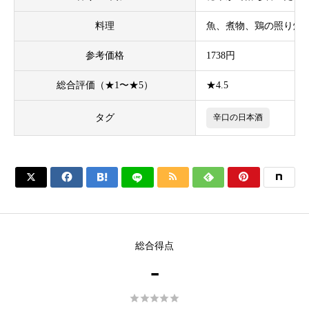
料理
魚、煮物、鶏の照り焼
参考価格
1738円
総合評価（★1〜★5）
★4.5
タグ
辛口の日本酒






総合得点
-




