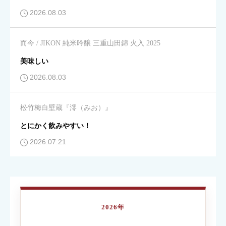
2026.08.03
飲みやすさ
必須
而今 / JIKON 純米吟醸 三重山田錦 火入 2025





星の数をお選びください
美味しい
2026.08.03
コスパ
必須
松竹梅白壁蔵『澪（みお）』





星の数をお選びください
とにかく飲みやすい！
2026.07.21
クチコミのタイトル
必須
2026年