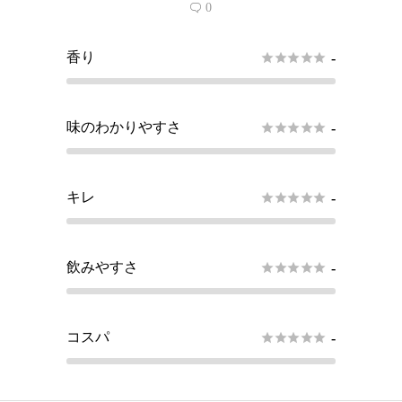
0

香り





-
味のわかりやすさ





-
キレ





-
飲みやすさ





-
コスパ





-