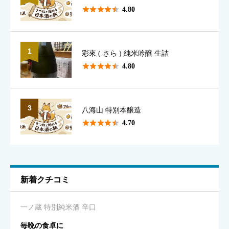
表示名として使用されます（本名でなくて構いません）





4.80
1
彩來 ( さら ) 純米吟醸 生詰
香り
必須





4.80





星の数をお選びください
3
八海山 特別本醸造





4.70
味のわかりやすさ
必須





星の数をお選びください
新着クチコミ
キレ
必須
一ノ蔵 特別純米酒 辛口





星の数をお選びください
毎晩の食卓に