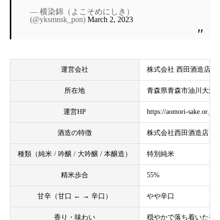
— 横染錦（よこそめにしき）
(@yksmnsk_pon)
March 2, 2023
運営会社
株式会社 西田酒造店
所在地
青森県青森市油川大浜4
運営HP
https://aomori-sake.or.jp
酒造の特徴
株式会社西田酒造店 は
種類（純米 / 吟醸 / 大吟醸 / 本醸造）
特別純米
精米歩合
55%
甘辛（甘口 ← → 辛口）
やや辛口
香り・味わい
穏やかで落ち着いた香