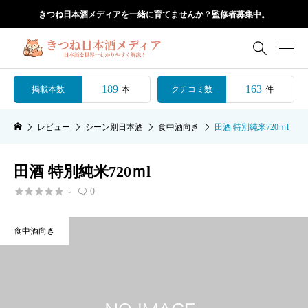
きつね日本酒メディアを一緒に育てませんか？監修者募集中。

189
163
掲載本数
クチコミ数
本
件
レビュー
シーン別日本酒
食中酒向き
田酒 特別純米720ｍl
田酒 特別純米720ｍl





-
0

食中酒向き