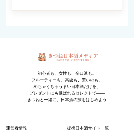
対応ファイル形式：JPEG / PNG / GIF （1枚2MBまで・最大6
枚）
※人物・個人情報が写った写真は投稿できません。
※投稿内容は確認後に掲載されます。
初心者も、女性も、辛口派も。
フルーティーも、高級も、安いのも。
めちゃくちゃうまい日本酒だけを、
プレゼントにも選ばれるセレクトで――
きつねと一緒に、日本酒の旅をはじめよう
クチコミ投稿の注意点
・誹謗中傷や不適切な表現を含む投稿は掲載できません
・投稿内容は運営確認後に公開されます
運営者情報
提携日本酒サイト一覧