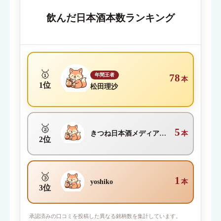
内容が伝わる簡単なタイトルを入力してください
飲んだ日本酒本数ランキング
クチコミ内容
必須
🥇
年間王者
78
本
1位
松田理沙
🥈
5
きつね日本酒メディア編集部
本
2位
🥉
1
yoshiko
本
3位
写真を添付
承認済みの口コミを投稿した異なる銘柄数を集計しています。