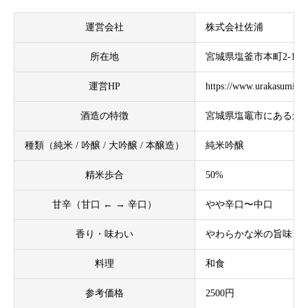
運営会社
株式会社佐浦
所在地
宮城県塩釜市本町2-19
運営HP
https://www.urakasumi.c
酒造の特徴
宮城県塩竈市にある創
種類（純米 / 吟醸 / 大吟醸 / 本醸造）
純米吟醸
精米歩合
50%
甘辛（甘口 ← → 辛口）
やや辛口〜中口
香り・味わい
やわらかな米の旨味と
料理
和食
参考価格
2500円