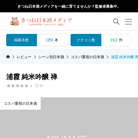
きつね日本酒メディアを一緒に育てませんか？監修者募集中。

189
163
掲載本数
クチコミ数
本
件
レビュー
シーン別日本酒
コスパ重視の日本酒
浦霞 純米吟醸 
浦霞 純米吟醸 禅





-
0

コスパ重視の日本酒