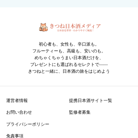
枚）
※人物・個人情報が写った写真は投稿できません。
※投稿内容は確認後に掲載されます。
初心者も、女性も、辛口派も。
フルーティーも、高級も、安いのも。
めちゃくちゃうまい日本酒だけを、
プレゼントにも選ばれるセレクトで――
きつねと一緒に、日本酒の旅をはじめよう
クチコミ投稿の注意点
・誹謗中傷や不適切な表現を含む投稿は掲載できません
・投稿内容は運営確認後に公開されます
運営者情報
提携日本酒サイト一覧
お問い合わせ
監修者募集
プライバシーポリシー
免責事項