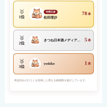
🥇
年間王者
78
本
1位
松田理沙
🥈
5
きつね日本酒メディア編集部
本
2位
🥉
1
yoshiko
本
3位
写真を添付
承認済みの口コミを投稿した異なる銘柄数を集計しています。
対応ファイル形式：JPEG / PNG / GIF （1枚2MBまで・最大6