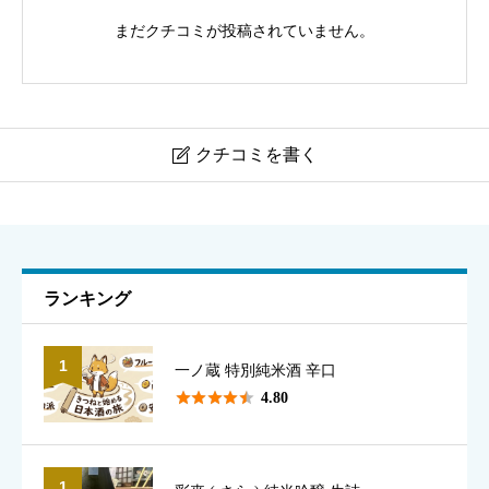
まだクチコミが投稿されていません。
クチコミを書く

浦霞 純米吟醸 禅
ニックネーム
必須
ランキング
1
一ノ蔵 特別純米酒 辛口
表示名として使用されます（本名でなくて構いません）





4.80
1