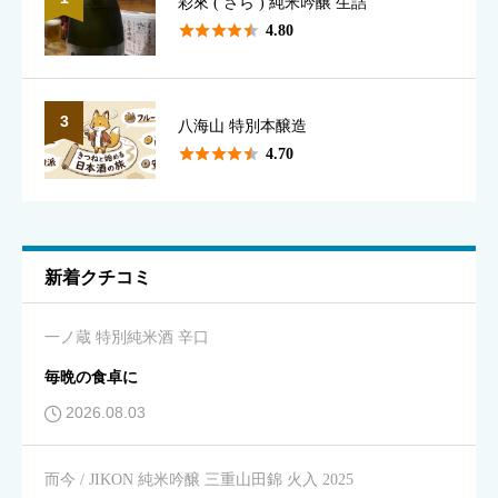
彩來 ( さら ) 純米吟醸 生詰
香り
必須





4.80





星の数をお選びください
3
八海山 特別本醸造





4.70
味のわかりやすさ
必須





星の数をお選びください
新着クチコミ
キレ
必須
一ノ蔵 特別純米酒 辛口





星の数をお選びください
毎晩の食卓に
2026.08.03
飲みやすさ
必須
而今 / JIKON 純米吟醸 三重山田錦 火入 2025