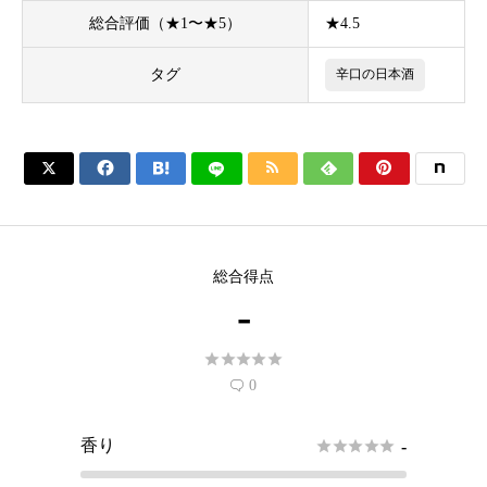
総合評価（★1〜★5）
★4.5
タグ
辛口の日本酒






総合得点
-





0

香り





-