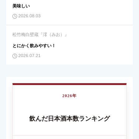





星の数をお選びください
美味しい
2026.08.03
コスパ
必須
松竹梅白壁蔵『澪（みお）』





星の数をお選びください
とにかく飲みやすい！
2026.07.21
クチコミのタイトル
必須
2026年
内容が伝わる簡単なタイトルを入力してください
飲んだ日本酒本数ランキング
クチコミ内容
必須