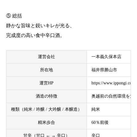
⑤ 総括
静かな旨味と鋭いキレが光る、
完成度の高い食中辛口酒。
運営会社
一本義久保本店
所在地
福井県勝山市
運営HP
https://www.ippongi.co.jp
酒造の特徴
奥越前の自然環境を活
種類（純米 / 吟醸 / 大吟醸 / 本醸造）
純米
精米歩合
60％前後
甘辛（甘口 ← → 辛口）
辛口