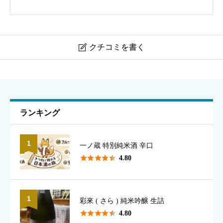
しさが際立ちます。
クチコミを書く

日本酒 伝心
ニックネーム
必須
ランキング
1
一ノ蔵 特別純米酒 辛口
表示名として使用されます（本名でなくて構いません）





4.80
1
彩來 ( さら ) 純米吟醸 生詰
香り
必須





4.80