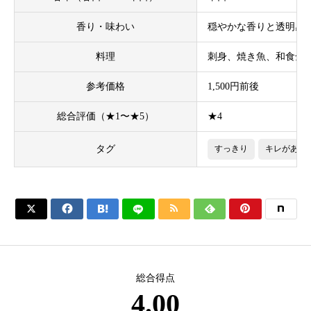
香り・味わい
穏やかな香りと透明感
料理
刺身、焼き魚、和食全
参考価格
1,500円前後
総合評価（★1〜★5）
★4
タグ
すっきり
キレがある






総合得点
4.00