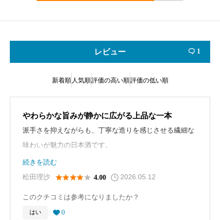
レビュー
1

新着順
人気順
評価の高い順
評価の低い順
やわらかな旨みが静かに広がる上品な一本
派手さを抑えながらも、丁寧な造りを感じさせる繊細な
味わいが魅力の日本酒です。
口当たりはなめらかで、米のやさしい甘みと透明感のあ
続きを読む
る旨みがじんわり広がります。香りは穏やかで食事を邪
2026.05.12





松田理沙
4.00
魔せず、後味はすっきり。飲み疲れしにくいため、ゆっ
このクチコミは参考になりましたか？
くり晩酌を楽しみたいときにもぴったりです。
0
はい

和食との相性が良く、特に魚料理と合わせると酒質の美