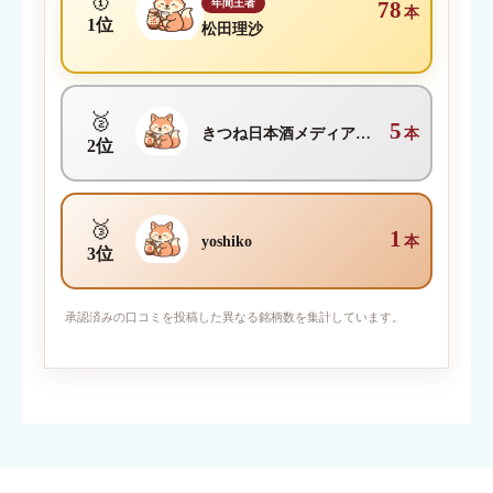
🥇
年間王者
78
本
1位
松田理沙
🥈
5
きつね日本酒メディア編集部
本
2位
🥉
1
yoshiko
本
3位
写真を添付
承認済みの口コミを投稿した異なる銘柄数を集計しています。
対応ファイル形式：JPEG / PNG / GIF （1枚2MBまで・最大6
枚）
※人物・個人情報が写った写真は投稿できません。