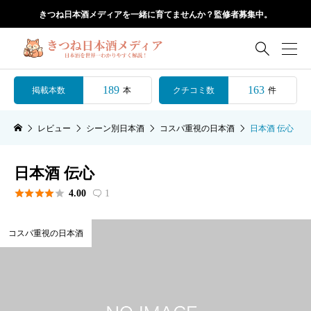
きつね日本酒メディアを一緒に育てませんか？監修者募集中。

189
163
掲載本数
クチコミ数
本
件
レビュー
シーン別日本酒
コスパ重視の日本酒
日本酒 伝心
日本酒 伝心





4.00
1

コスパ重視の日本酒