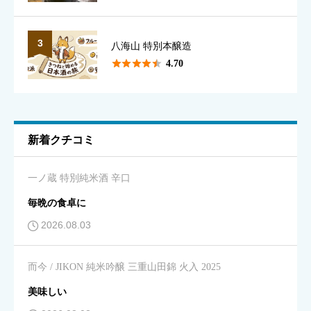





星の数をお選びください
3
八海山 特別本醸造





4.70
味のわかりやすさ
必須





星の数をお選びください
新着クチコミ
キレ
必須
一ノ蔵 特別純米酒 辛口





星の数をお選びください
毎晩の食卓に
2026.08.03
飲みやすさ
必須
而今 / JIKON 純米吟醸 三重山田錦 火入 2025





星の数をお選びください
美味しい