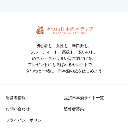
対応ファイル形式：JPEG / PNG / GIF （1枚2MBまで・最大6
枚）
※人物・個人情報が写った写真は投稿できません。
※投稿内容は確認後に掲載されます。
初心者も、女性も、辛口派も。
フルーティーも、高級も、安いのも。
めちゃくちゃうまい日本酒だけを、
プレゼントにも選ばれるセレクトで――
きつねと一緒に、日本酒の旅をはじめよう
クチコミ投稿の注意点
・誹謗中傷や不適切な表現を含む投稿は掲載できません
・投稿内容は運営確認後に公開されます
運営者情報
提携日本酒サイト一覧
お問い合わせ
監修者募集
プライバシーポリシー