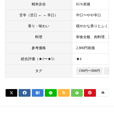
精米歩合
65％前後
甘辛（甘口 ← → 辛口）
中口〜やや辛口
香り・味わい
穏やかな香りとふくよ
料理
和食全般、肉料理、洋
参考価格
2,800円前後
総合評価（★1〜★5）
★4
タグ
1500円〜3000円
中





