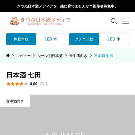
きつね日本酒メディアを一緒に育てませんか？監修者募集中。

189
163
掲載本数
クチコミ数
本
件
レビュー
シーン別日本酒
食中酒向き
日本酒 七田
日本酒 七田





4.00
1

食中酒向き