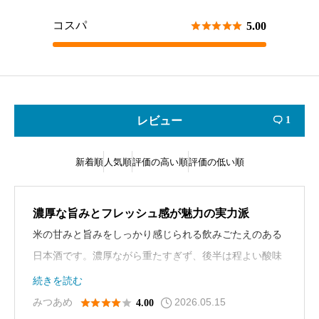
コスパ





5.00
レビュー
1

新着順
人気順
評価の高い順
評価の低い順
濃厚な旨みとフレッシュ感が魅力の実力派
米の甘みと旨みをしっかり感じられる飲みごたえのある
日本酒です。濃厚ながら重たすぎず、後半は程よい酸味
でまとまるため、食中酒としても優秀。冷酒で飲むとフ
続きを読む
レッシュな風味が際立ちます。
2026.05.15





みつあめ
4.00