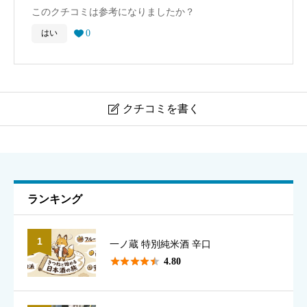
このクチコミは参考になりましたか？
0
はい

クチコミを書く

日本酒 七田
ニックネーム
必須
ランキング
1
一ノ蔵 特別純米酒 辛口
表示名として使用されます（本名でなくて構いません）





4.80