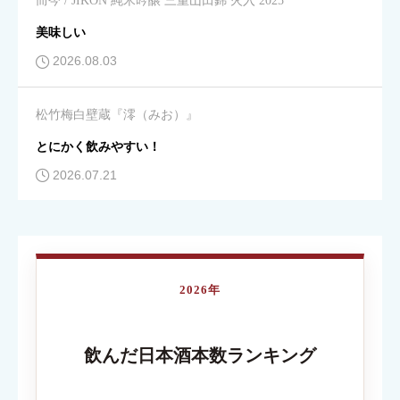
而今 / JIKON 純米吟醸 三重山田錦 火入 2025





星の数をお選びください
美味しい
2026.08.03
コスパ
必須
松竹梅白壁蔵『澪（みお）』





星の数をお選びください
とにかく飲みやすい！
2026.07.21
クチコミのタイトル
必須
2026年
内容が伝わる簡単なタイトルを入力してください
飲んだ日本酒本数ランキング
クチコミ内容
必須