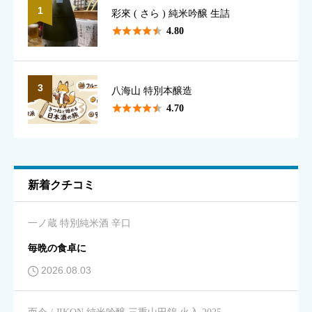
1
彩來 ( さら ) 純米吟醸 生詰
香り
必須





4.80





星の数をお選びください
3
八海山 特別本醸造





4.70
味のわかりやすさ
必須





星の数をお選びください
新着クチコミ
キレ
必須
一ノ蔵 特別純米酒 辛口





星の数をお選びください
毎晩の食卓に
2026.08.03
飲みやすさ
必須