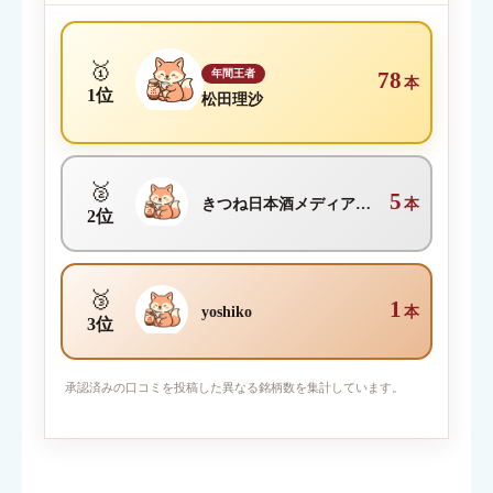
🥇
年間王者
78
本
1位
松田理沙
🥈
5
きつね日本酒メディア編集部
本
2位
🥉
1
yoshiko
本
3位
写真を添付
承認済みの口コミを投稿した異なる銘柄数を集計しています。