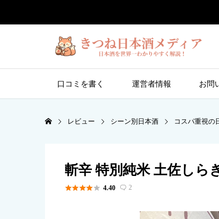
口コミを書く
運営者情報
お問
レビュー
シーン別日本酒
コスパ重視の
斬辛 特別純米 土佐しら





2
4.40
