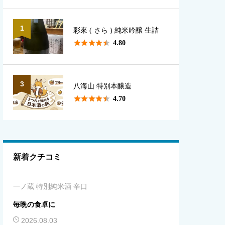
1
彩來 ( さら ) 純米吟醸 生詰





4.80
3
八海山 特別本醸造





4.70
新着クチコミ
一ノ蔵 特別純米酒 辛口
毎晩の食卓に
2026.08.03