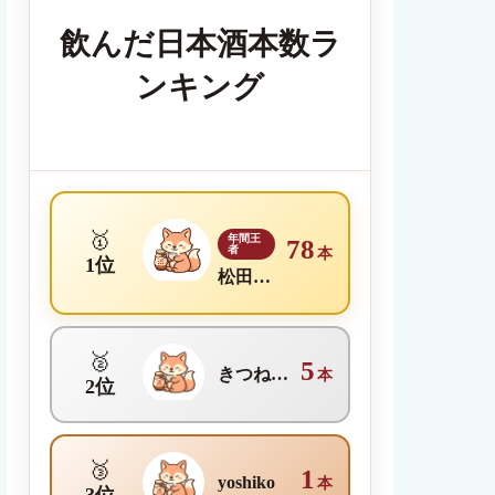
飲んだ日本酒本数ラ
ンキング
🥇
年間王
78
者
本
1位
松田理沙
🥈
5
きつね日本酒メディア編集部
本
2位
🥉
1
yoshiko
本