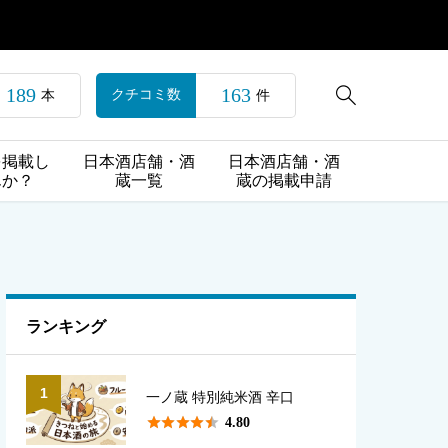
189
163

クチコミ数
本
件
を掲載し
日本酒店舗・酒
日本酒店舗・酒
んか？
蔵一覧
蔵の掲載申請
ランキング
1
一ノ蔵 特別純米酒 辛口





4.80