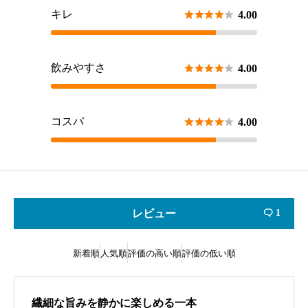
キレ





4.00
飲みやすさ





4.00
コスパ





4.00
レビュー
1

新着順
人気順
評価の高い順
評価の低い順
繊細な旨みを静かに楽しめる一本