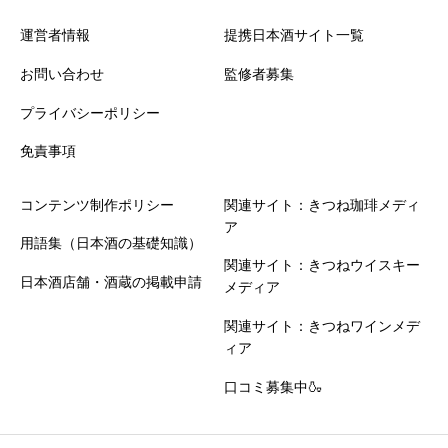
・誹謗中傷や不適切な表現を含む投稿は掲載できません
・投稿内容は運営確認後に公開されます
運営者情報
提携日本酒サイト一覧
お問い合わせ
監修者募集
プライバシーポリシー
免責事項
コンテンツ制作ポリシー
関連サイト：きつね珈琲メディ
ア
用語集（日本酒の基礎知識）
関連サイト：きつねウイスキー
日本酒店舗・酒蔵の掲載申請
メディア
関連サイト：きつねワインメデ
ィア
口コミ募集中🍶