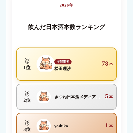
2026年
内容が伝わる簡単なタイトルを入力してください
飲んだ日本酒本数ランキング
クチコミ内容
必須
🥇
年間王者
78
本
1位
松田理沙
🥈
5
きつね日本酒メディア編集部
本
2位
🥉
1
yoshiko
本
3位