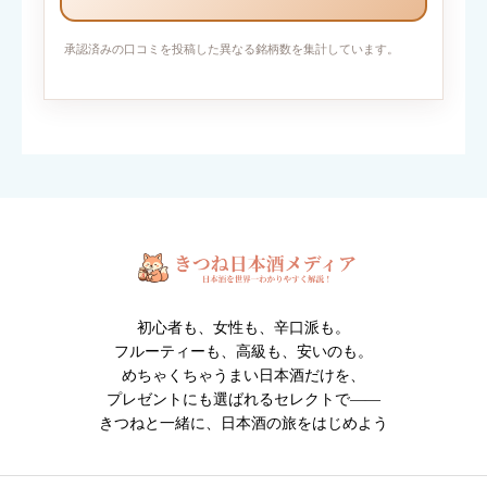
写真を添付
承認済みの口コミを投稿した異なる銘柄数を集計しています。
対応ファイル形式：JPEG / PNG / GIF （1枚2MBまで・最大6
枚）
※人物・個人情報が写った写真は投稿できません。
※投稿内容は確認後に掲載されます。
初心者も、女性も、辛口派も。
フルーティーも、高級も、安いのも。
めちゃくちゃうまい日本酒だけを、
プレゼントにも選ばれるセレクトで――
きつねと一緒に、日本酒の旅をはじめよう
クチコミ投稿の注意点