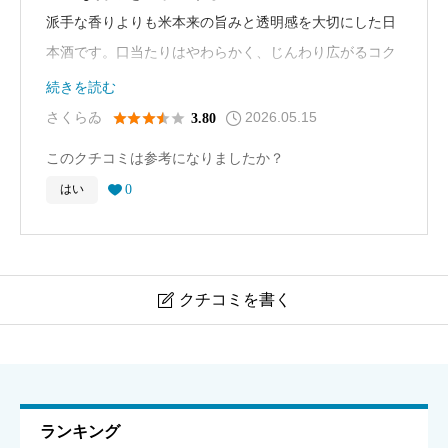
派手な香りよりも米本来の旨みと透明感を大切にした日
本酒です。口当たりはやわらかく、じんわり広がるコク
と穏やかな酸味が心地よい印象。食事に寄り添う落ち着
続きを読む
いた味わいで、飲み飽きしにくい一本です。
2026.05.15





さくらゐ
3.80
このクチコミは参考になりましたか？
0
はい

クチコミを書く

敷島 日本酒
ニックネーム
必須
ランキング