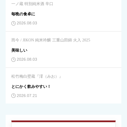
一ノ蔵 特別純米酒 辛口





星の数をお選びください
毎晩の食卓に
2026.08.03
飲みやすさ
必須
而今 / JIKON 純米吟醸 三重山田錦 火入 2025





星の数をお選びください
美味しい
2026.08.03
コスパ
必須
松竹梅白壁蔵『澪（みお）』





星の数をお選びください
とにかく飲みやすい！
2026.07.21
クチコミのタイトル
必須