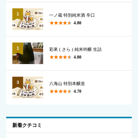
1
一ノ蔵 特別純米酒 辛口
表示名として使用されます（本名でなくて構いません）





4.80
1
彩來 ( さら ) 純米吟醸 生詰
香り
必須





4.80





星の数をお選びください
3
八海山 特別本醸造





4.70
味のわかりやすさ
必須





星の数をお選びください
新着クチコミ
キレ
必須