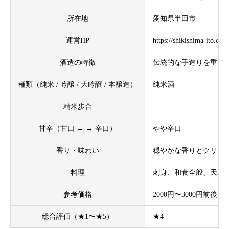
所在地
愛知県半田市
運営HP
https://shikishima-ito.com
酒造の特徴
伝統的な手造りを重視
種類（純米 / 吟醸 / 大吟醸 / 本醸造）
純米酒
精米歩合
-
甘辛（甘口 ← → 辛口）
やや辛口
香り・味わい
穏やかな香りとクリア
料理
刺身、和食全般、天ぷ
参考価格
2000円〜3000円前後
総合評価（★1〜★5）
★4