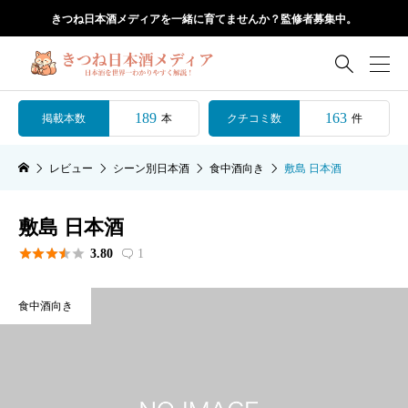
きつね日本酒メディアを一緒に育てませんか？監修者募集中。

189
163
掲載本数
クチコミ数
本
件
レビュー
シーン別日本酒
食中酒向き
敷島 日本酒
敷島 日本酒





3.80
1

食中酒向き