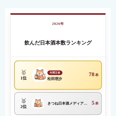
クチコミのタイトル
必須
2026年
内容が伝わる簡単なタイトルを入力してください
飲んだ日本酒本数ランキング
クチコミ内容
必須
🥇
年間王者
78
本
1位
松田理沙
🥈
5
きつね日本酒メディア編集部
本
2位