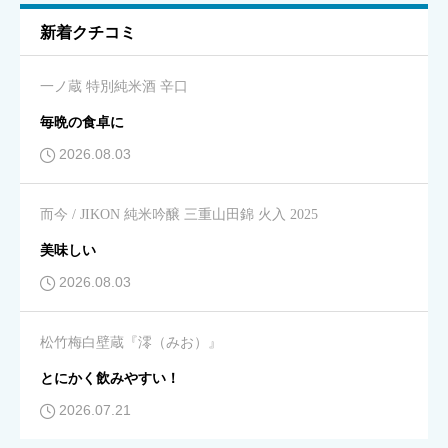
新着クチコミ
キレ
必須
一ノ蔵 特別純米酒 辛口





星の数をお選びください
毎晩の食卓に
2026.08.03
飲みやすさ
必須
而今 / JIKON 純米吟醸 三重山田錦 火入 2025





星の数をお選びください
美味しい
2026.08.03
コスパ
必須
松竹梅白壁蔵『澪（みお）』





星の数をお選びください
とにかく飲みやすい！
2026.07.21