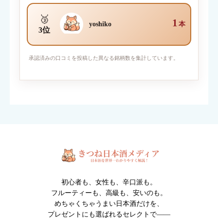
🥉
1
yoshiko
本
3位
写真を添付
承認済みの口コミを投稿した異なる銘柄数を集計しています。
対応ファイル形式：JPEG / PNG / GIF （1枚2MBまで・最大6
枚）
※人物・個人情報が写った写真は投稿できません。
※投稿内容は確認後に掲載されます。
初心者も、女性も、辛口派も。
フルーティーも、高級も、安いのも。
めちゃくちゃうまい日本酒だけを、
プレゼントにも選ばれるセレクトで――