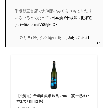
千歳鶴直営店で大吟醸のみくらべもできたり
いろいろ呑めた〜♡
#日本酒
#千歳鶴
#北海道
pic.twitter.com/fVt8fqMiQS
— みり🎀(୨୧•͈ᴗ•͈)◞♡ (@mirity_el)
July 27, 2024
【北海道】千歳鶴 純米 吟風 720ml【同一規格12
本まで1個口送料】