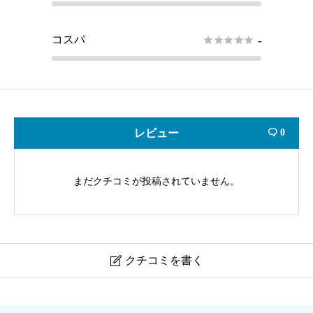
コスパ





-
レビュー
0

まだクチコミが投稿されていません。
クチコミを書く

千歳鶴 純米 吟風