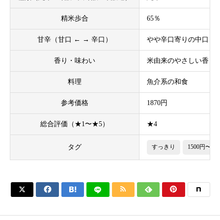
精米歩合
65％
甘辛（甘口 ← → 辛口）
やや辛口寄りの中口
香り・味わい
米由来のやさしい香り
料理
魚介系の和食
参考価格
1870円
総合評価（★1〜★5）
★4
タグ
すっきり
1500円〜30





