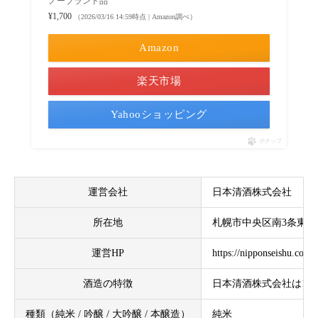
ノーブランド品
¥1,700
（2026/03/16 14:59時点 | Amazon調べ）
Amazon
楽天市場
Yahooショッピング
ポチップ
運営会社
日本清酒株式会社
所在地
札幌市中央区南3条東５
運営HP
https://nipponseishu.co.jp/
酒造の特徴
日本清酒株式会社は1
種類（純米 / 吟醸 / 大吟醸 / 本醸造）
純米