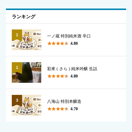
ニックネーム
必須
ランキング
1
一ノ蔵 特別純米酒 辛口
表示名として使用されます（本名でなくて構いません）





4.80
1
彩來 ( さら ) 純米吟醸 生詰
香り
必須





4.80





星の数をお選びください
3
八海山 特別本醸造





4.70
味のわかりやすさ
必須





星の数をお選びください