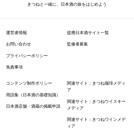
きつねと一緒に、日本酒の旅をはじめよう
クチコミ投稿の注意点
・誹謗中傷や不適切な表現を含む投稿は掲載できません
・投稿内容は運営確認後に公開されます
運営者情報
提携日本酒サイト一覧
お問い合わせ
監修者募集
プライバシーポリシー
免責事項
コンテンツ制作ポリシー
関連サイト：きつね珈琲メディ
ア
用語集（日本酒の基礎知識）
関連サイト：きつねウイスキー
日本酒店舗・酒蔵の掲載申請
メディア
関連サイト：きつねワインメデ
ィア