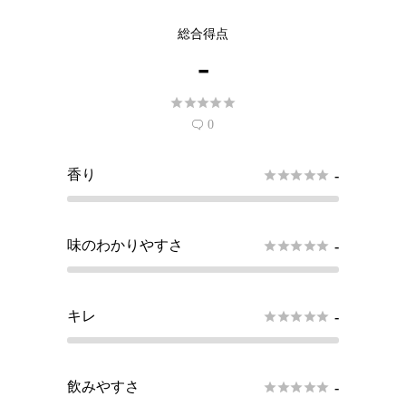
総合得点
-





0

香り





-
味のわかりやすさ





-
キレ





-
飲みやすさ





-