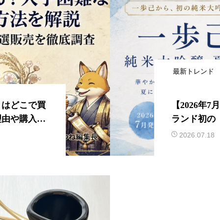
最新トレンド
」はどこで買
【2026年
理由や購入方
ランド初の
場！この夏
2026.07.18