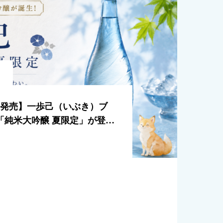
7月発売】一歩己（いぶき）ブ
「純米大吟醸 夏限定」が登
飲みたい一本。