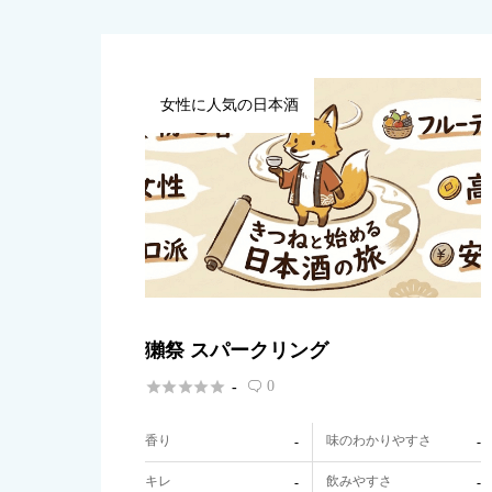
女性に人気の日本酒
獺祭 スパークリング





0
-

香り
味のわかりやすさ
-
-
キレ
飲みやすさ
-
-