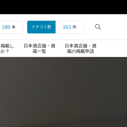
189
163

クチコミ数
本
件
を掲載し
日本酒店舗・酒
日本酒店舗・酒
んか？
蔵一覧
蔵の掲載申請