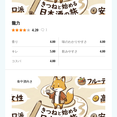
龍力





1
4.20

香り
味のわかりやすさ
4.00
4.00
キレ
飲みやすさ
5.00
4.00
コスパ
4.00
食中酒向き