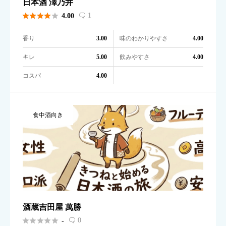
日本酒 澤乃井





1
4.00

香り
味のわかりやすさ
3.00
4.00
キレ
飲みやすさ
5.00
4.00
コスパ
4.00
食中酒向き
酒蔵吉田屋 萬勝





0
-
