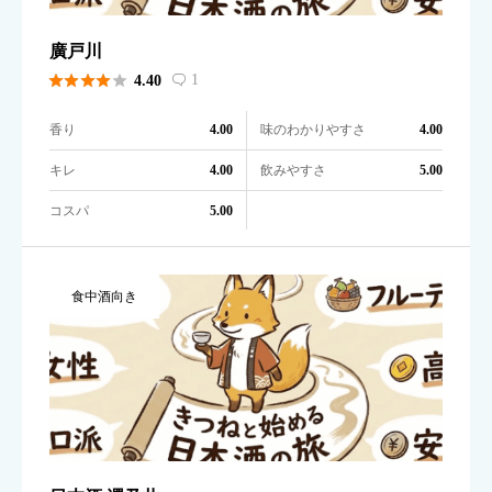
廣戸川





1
4.40

香り
味のわかりやすさ
4.00
4.00
キレ
飲みやすさ
4.00
5.00
コスパ
5.00
食中酒向き