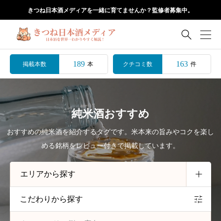
きつね日本酒メディアを一緒に育てませんか？監修者募集中。

189
163
掲載本数
クチコミ数
本
件
純米酒おすすめ
おすすめの純米酒を紹介するタグです。米本来の旨みやコクを楽し
める銘柄をレビュー付きで掲載しています。
こだわりから探す