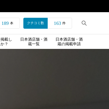
189
163

クチコミ数
本
件
を掲載し
日本酒店舗・酒
日本酒店舗・酒
んか？
蔵一覧
蔵の掲載申請