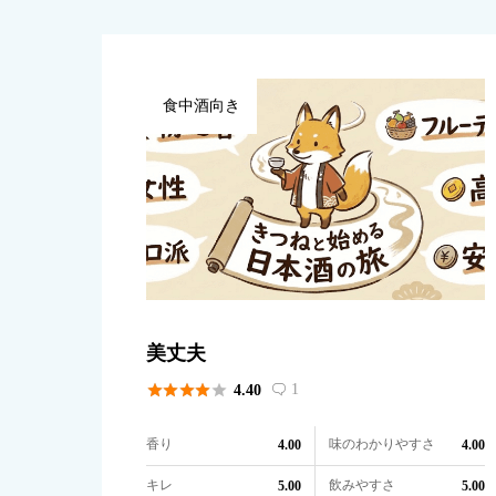
食中酒向き
美丈夫





1
4.40

香り
味のわかりやすさ
4.00
4.00
キレ
飲みやすさ
5.00
5.00