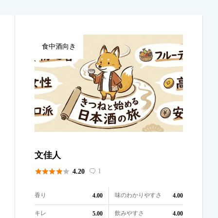
食中酒向き
文佳人





1
4.20

香り
味のわかりやすさ
4.00
4.00
キレ
飲みやすさ
5.00
4.00