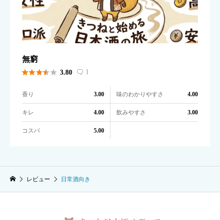
無窮





1
3.80

香り
味のわかりやすさ
3.00
4.00
キレ
飲みやすさ
4.00
3.00
コスパ
5.00
レビュー
日常酒向き