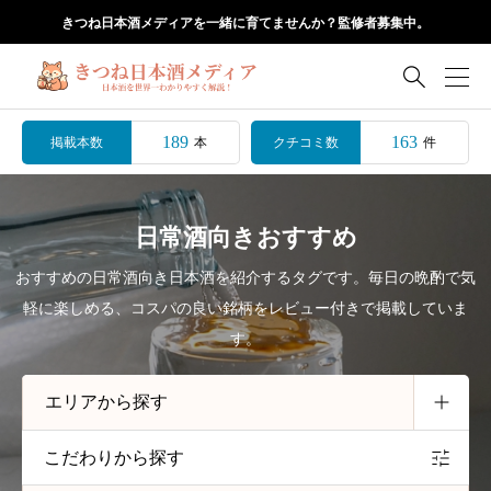
きつね日本酒メディアを一緒に育てませんか？監修者募集中。

189
163
掲載本数
クチコミ数
本
件
日常酒向きおすすめ
おすすめの日常酒向き日本酒を紹介するタグです。毎日の晩酌で気
軽に楽しめる、コスパの良い銘柄をレビュー付きで掲載していま
す。
こだわりから探す