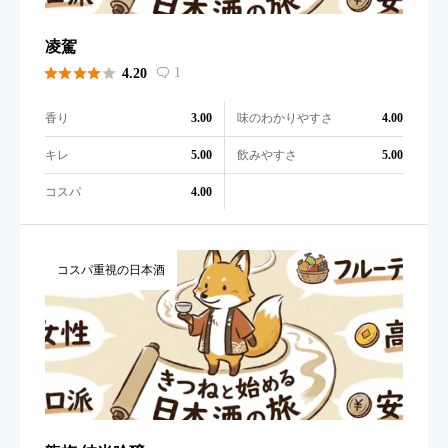
凌駕





1
4.20

香り
味のわかりやすさ
3.00
4.00
キレ
飲みやすさ
5.00
5.00
コスパ
4.00
コスパ重視の日本酒