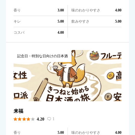
香り
味のわかりやすさ
3.00
4.00
キレ
飲みやすさ
5.00
5.00
コスパ
4.00
記念日・特別な日向けの日本酒
来福





1
4.20

香り
味のわかりやすさ
5.00
4.00