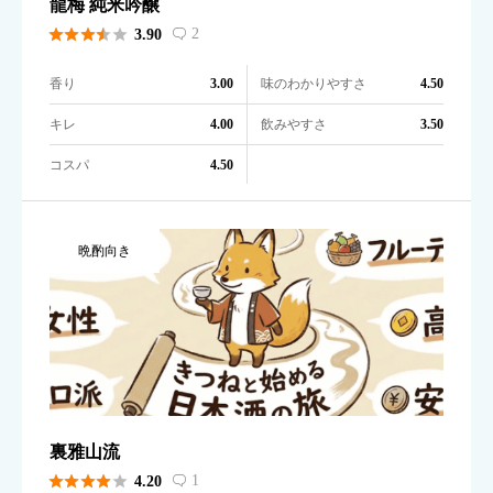
龍梅 純米吟醸





2
3.90

香り
味のわかりやすさ
3.00
4.50
キレ
飲みやすさ
4.00
3.50
コスパ
4.50
晩酌向き
裏雅山流





1
4.20
