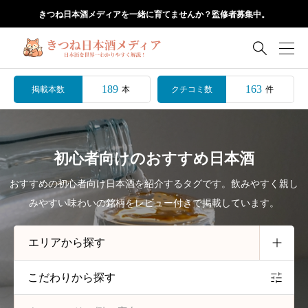
きつね日本酒メディアを一緒に育てませんか？監修者募集中。

189
163
掲載本数
クチコミ数
本
件
初心者向けのおすすめ日本酒
おすすめの初心者向け日本酒を紹介するタグです。飲みやすく親し
みやすい味わいの銘柄をレビュー付きで掲載しています。
こだわりから探す