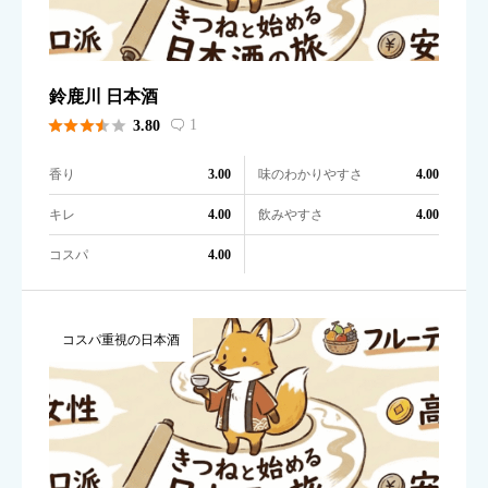
鈴鹿川 日本酒





1
3.80

香り
味のわかりやすさ
3.00
4.00
キレ
飲みやすさ
4.00
4.00
コスパ
4.00
コスパ重視の日本酒