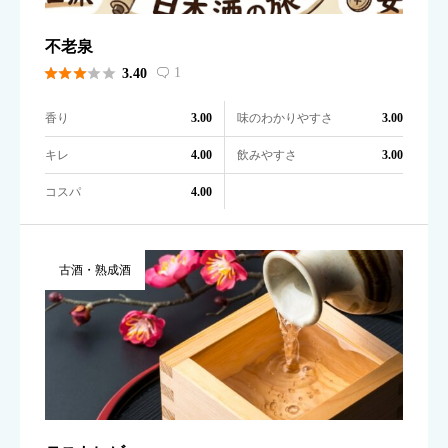
不老泉





1
3.40

香り
味のわかりやすさ
3.00
3.00
キレ
飲みやすさ
4.00
3.00
コスパ
4.00
古酒・熟成酒