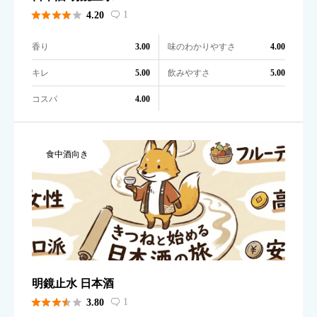





1
4.20

香り
味のわかりやすさ
3.00
4.00
キレ
飲みやすさ
5.00
5.00
コスパ
4.00
食中酒向き
明鏡止水 日本酒





1
3.80
