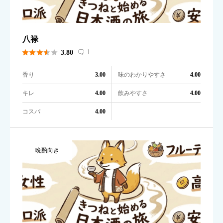
八禄





1
3.80

香り
味のわかりやすさ
3.00
4.00
キレ
飲みやすさ
4.00
4.00
コスパ
4.00
晩酌向き