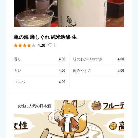
亀の海 蝉しぐれ 純米吟醸 生





1
4.20

香り
味のわかりやすさ
4.00
4.00
キレ
飲みやすさ
4.00
5.00
コスパ
4.00
女性に人気の日本酒