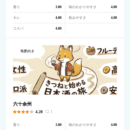
香り
味のわかりやすさ
3.00
4.00
キレ
飲みやすさ
4.00
4.00
コスパ
4.00
晩酌向き
六十余州





1
4.20

香り
味のわかりやすさ
3.00
4.00