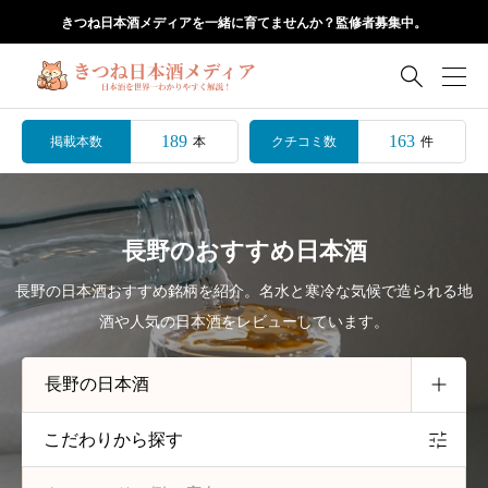
きつね日本酒メディアを一緒に育てませんか？監修者募集中。

189
163
掲載本数
クチコミ数
本
件
長野のおすすめ日本酒
長野の日本酒おすすめ銘柄を紹介。名水と寒冷な気候で造られる地
酒や人気の日本酒をレビューしています。
こだわりから探す