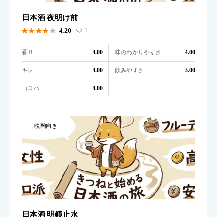
日本酒 夜明け前





1
4.20

香り
味のわかりやすさ
4.00
4.00
キレ
飲みやすさ
4.00
5.00
コスパ
4.00
晩酌向き
日本酒 明鏡止水