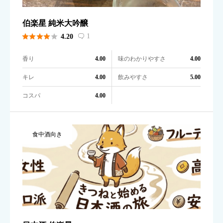
伯楽星 純米大吟醸





1
4.20

香り
味のわかりやすさ
4.00
4.00
キレ
飲みやすさ
4.00
5.00
コスパ
4.00
食中酒向き