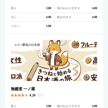
香り
味のわかりやすさ
3.00
4.00
キレ
飲みやすさ
4.00
4.00
コスパ
5.00
コスパ重視の日本酒
無鑑査 一ノ蔵





1
4.20

香り
味のわかりやすさ
3.00
4.00