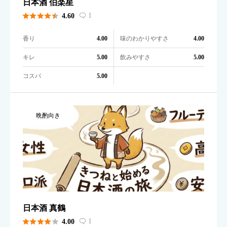
日本酒 伯楽星





1
4.60

香り
味のわかりやすさ
4.00
4.00
キレ
飲みやすさ
5.00
5.00
コスパ
5.00
晩酌向き
日本酒 真鶴





1
4.00
