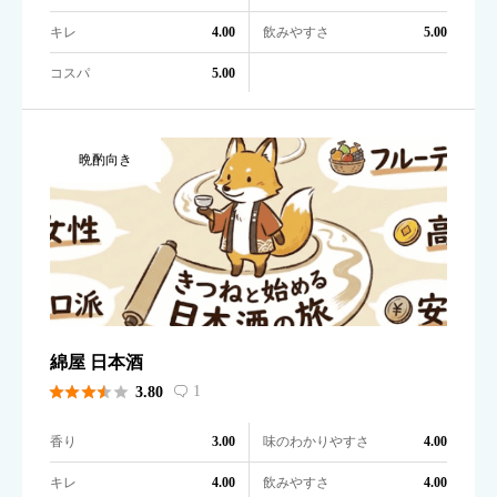
キレ
飲みやすさ
4.00
5.00
コスパ
5.00
晩酌向き
綿屋 日本酒





1
3.80

香り
味のわかりやすさ
3.00
4.00
キレ
飲みやすさ
4.00
4.00