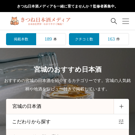
きつね日本酒メディアを一緒に育てませんか？監修者募集中。

189
163
掲載本数
クチコミ数
本
件
宮城のおすすめ日本酒
おすすめの宮城の日本酒を紹介するカテゴリーです。宮城の人気銘
柄や地酒をレビュー付きで掲載しています。
こだわりから探す