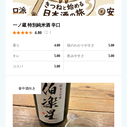
一ノ蔵 特別純米酒 辛口





1
4.80

香り
味のわかりやすさ
4.00
5.00
キレ
飲みやすさ
5.00
5.00
コスパ
5.00
食中酒向き