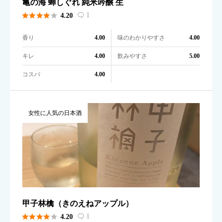
亀の海 蝉しぐれ 純米吟醸 生





1
4.20

香り
味のわかりやすさ
4.00
4.00
キレ
飲みやすさ
4.00
5.00
コスパ
4.00
女性に人気の日本酒
甲子林檎（きのえねアップル）





1
4.20
