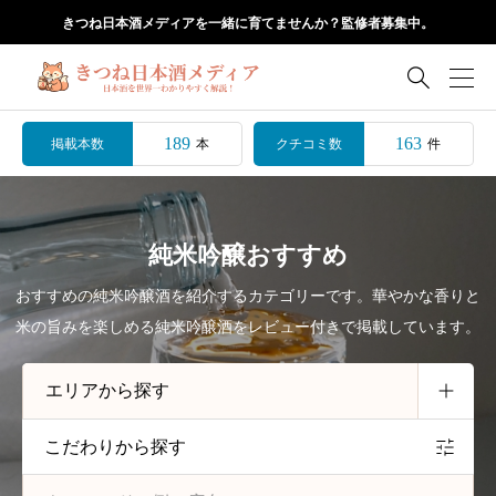
きつね日本酒メディアを一緒に育てませんか？監修者募集中。

189
163
掲載本数
クチコミ数
本
件
純米吟醸おすすめ
おすすめの純米吟醸酒を紹介するカテゴリーです。華やかな香りと
米の旨みを楽しめる純米吟醸酒をレビュー付きで掲載しています。
こだわりから探す