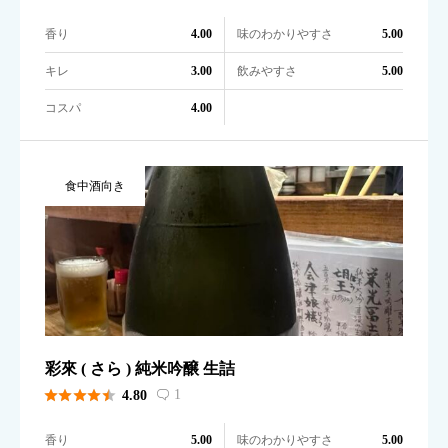
香り
味のわかりやすさ
4.00
5.00
キレ
飲みやすさ
3.00
5.00
コスパ
4.00
食中酒向き
彩來 ( さら ) 純米吟醸 生詰





1
4.80

香り
味のわかりやすさ
5.00
5.00