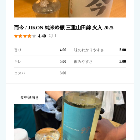
而今 / JIKON 純米吟醸 三重山田錦 火入 2025





1
4.40

香り
味のわかりやすさ
4.00
5.00
キレ
飲みやすさ
5.00
5.00
コスパ
3.00
食中酒向き