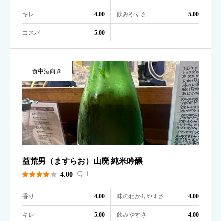
キレ
飲みやすさ
4.00
5.00
コスパ
5.00
食中酒向き
益荒男（ますらお）山廃 純米吟醸





1
4.00

香り
味のわかりやすさ
4.00
4.00
キレ
飲みやすさ
5.00
4.00