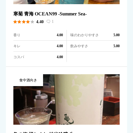
寒菊 青海 OCEAN99 -Summer Sea-





1
4.40

香り
味のわかりやすさ
4.00
5.00
キレ
飲みやすさ
4.00
5.00
コスパ
4.00
食中酒向き