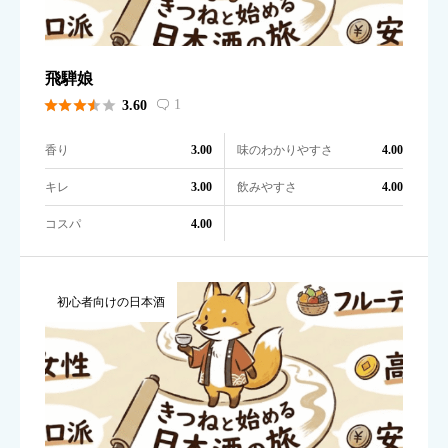
飛騨娘





1
3.60

香り
味のわかりやすさ
3.00
4.00
キレ
飲みやすさ
3.00
4.00
コスパ
4.00
初心者向けの日本酒