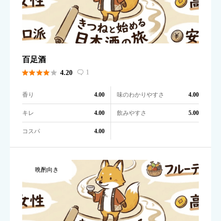
百足酒





1
4.20

香り
味のわかりやすさ
4.00
4.00
キレ
飲みやすさ
4.00
5.00
コスパ
4.00
晩酌向き