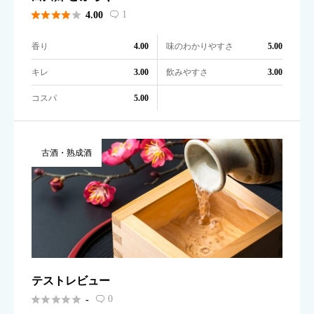





1
4.00

香り
味のわかりやすさ
4.00
5.00
キレ
飲みやすさ
3.00
3.00
コスパ
5.00
古酒・熟成酒
テストレビュー





0
-
