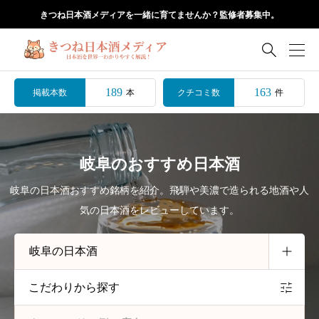
きつね日本酒メディアを一緒に育てませんか？監修者募集中。

189
163
掲載本数
クチコミ数
本
件
岐阜のおすすめ日本酒
岐阜の日本酒おすすめ銘柄を紹介。飛騨や美濃で造られる地酒や人
気の日本酒をレビューしています。
こだわりから探す