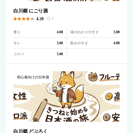
白川郷 にごり酒





1
4.20

香り
味のわかりやすさ
4.00
5.00
キレ
飲みやすさ
3.00
4.00
コスパ
5.00
初心者向けの日本酒
白川郷 どぶろく