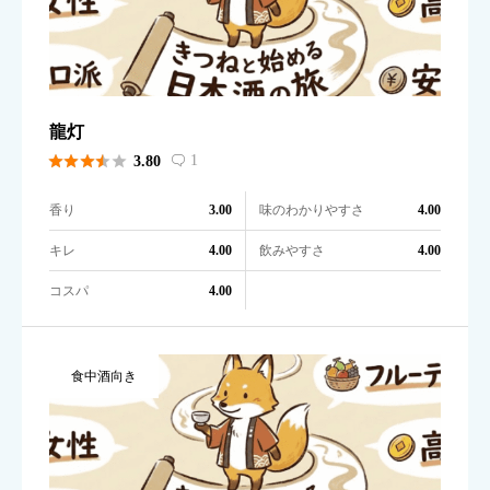
龍灯





1
3.80

香り
味のわかりやすさ
3.00
4.00
キレ
飲みやすさ
4.00
4.00
コスパ
4.00
食中酒向き