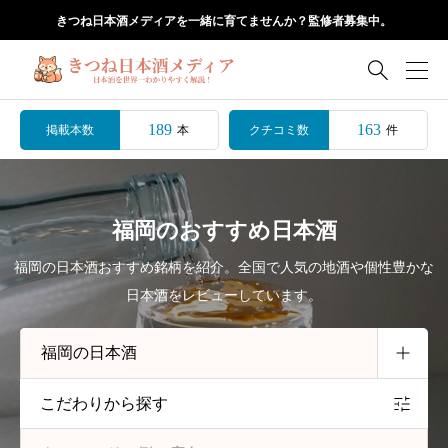
きつね日本酒メディアを一緒に育てませんか？監修者募集中。

189
163
掲載本数
クチコミ数
本
件
福岡のおすすめ日本酒
福岡の日本酒おすすめ銘柄を紹介。全国で人気の地酒や個性豊かな
日本酒をレビューしています。
こだわりから探す