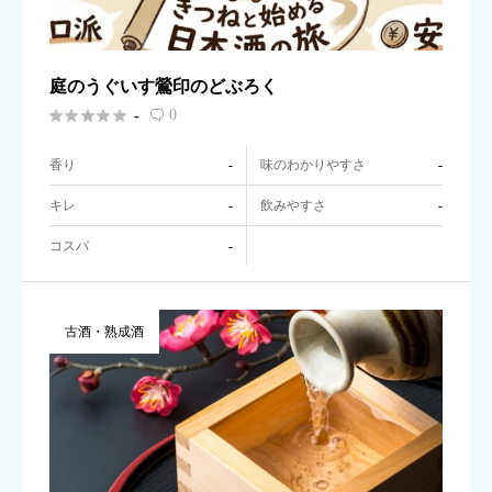
庭のうぐいす鶯印のどぶろく





0
-

香り
味のわかりやすさ
-
-
キレ
飲みやすさ
-
-
コスパ
-
古酒・熟成酒